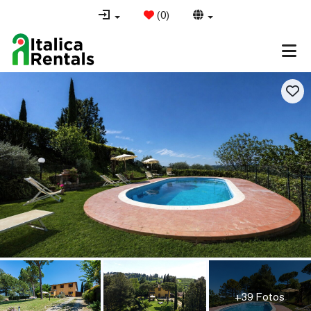
(
0
)
+39 Fotos