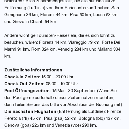
beliebten Orten zusammengestellt, die alle nur eine kurze
Entfernung (Luftlinie) von Ihrer Ferienunterkunft haben: San
Gimignano 36 km, Florenz 44 km, Pisa 50 km, Lucca 53 km
und Greve In Chianti 54 km.
Andere wichtige Touristen-Reiseziele, die es sich lohnt zu
besuchen, wären: Florenz 44 km, Viareggio 79 km, Forte Dei
Marmi 91 km, Rom 324 km, Venedig 284 km und Mailand 334
km.
Zusätzliche Informationen
Check-In Zeiten:
15:00 - 20:00 Uhr
Check-Out Zeiten:
08:00 - 10:00 Uhr
Pool Öffnungszeiten:
15 Mai - 30 September (Wenn Sie
den Pool gerne außerhalb dieser Zeiten nutzen möchten,
dann teilen Sie uns das bitte vor Abschluss der Buchung mit).
Die nächsten Flughäfen
(Entfernung als Luftlinie): Firenze
Peretola (flr) 45 km, Pisa (psa) 52 km, Bologna (blq) 137 km,
Genova (goa) 225 km und Venezia (vce) 290 km.