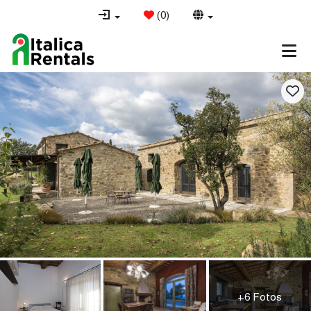
(
0
)
+6 Fotos