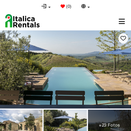
(
0
)
+23 Fotos