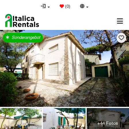
(
0
)
Sonderangebot
+44 Fotos