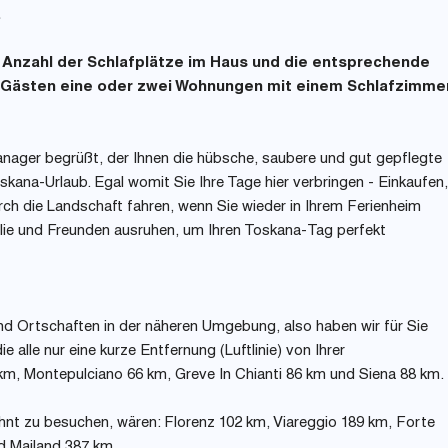
.
ie Anzahl der Schlafplätze im Haus und die entsprechende
 Gästen eine oder zwei Wohnungen mit einem Schlafzimme
nager begrüßt, der Ihnen die hübsche, saubere und gut gepflegte
Toskana-Urlaub. Egal womit Sie Ihre Tage hier verbringen - Einkaufen,
h die Landschaft fahren, wenn Sie wieder in Ihrem Ferienheim
lie und Freunden ausruhen, um Ihren Toskana-Tag perfekt
nd Ortschaften in der näheren Umgebung, also haben wir für Sie
 alle nur eine kurze Entfernung (Luftlinie) von Ihrer
km, Montepulciano 66 km, Greve In Chianti 86 km und Siena 88 km.
lohnt zu besuchen, wären: Florenz 102 km, Viareggio 189 km, Forte
d Mailand 387 km.