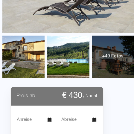
+49 Fotos
€
430
Preis ab
/ Nacht
Anreise
Abreise