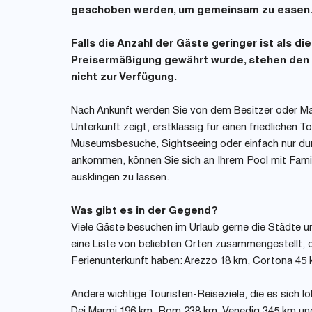
geschoben werden, um gemeinsam zu essen
Falls die Anzahl der Gäste geringer ist als d
Preisermäßigung gewährt wurde, stehen den
nicht zur Verfügung.
Nach Ankunft werden Sie von dem Besitzer oder Ma
Unterkunft zeigt, erstklassig für einen friedlichen 
Museumsbesuche, Sightseeing oder einfach nur durc
ankommen, können Sie sich an Ihrem Pool mit Fami
ausklingen zu lassen.
Was gibt es in der Gegend?
Viele Gäste besuchen im Urlaub gerne die Städte u
eine Liste von beliebten Orten zusammengestellt, die
Ferienunterkunft haben: Arezzo 18 km, Cortona 45 
Andere wichtige Touristen-Reiseziele, die es sich 
Dei Marmi 196 km, Rom 238 km, Venedig 345 km un