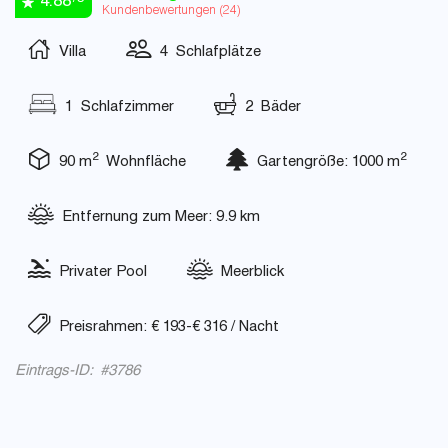
4.88
Kundenbewertungen (
24
)
Villa
4 Schlafplätze
1 Schlafzimmer
2 Bäder
2
2
90 m
Wohnfläche
Gartengröße: 1000 m
Entfernung zum Meer: 9.9 km
Privater Pool
Meerblick
Preisrahmen: € 193-€ 316 / Nacht
Eintrags-ID: #3786