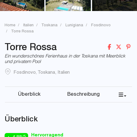
Home
Italien
Toskana
Lunigiana
Fosdinovo
Torre Rossa
Torre Rossa
Ein wunderschönes Ferienhaus in der Toskana mit Meerblick
und privatem Pool
Fosdinovo
,
Toskana
,
Italien
Überblick
Beschreibung
Überblick
Hervorragend
/5