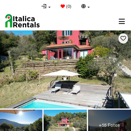
(
0
)
+55 Fotos