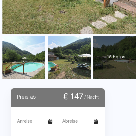
+15 Fotos
€
147
Preis ab
/ Nacht
Anreise
Abreise