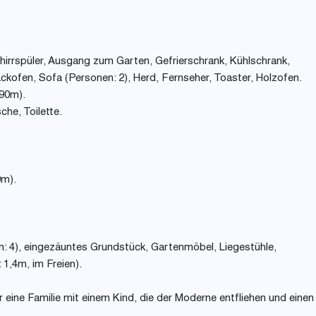
irrspüler, Ausgang zum Garten, Gefrierschrank, Kühlschrank,
ackofen, Sofa (Personen: 2), Herd, Fernseher, Toaster, Holzofen.
190m).
he, Toilette.
0m).
en: 4), eingezäuntes Grundstück, Gartenmöbel, Liegestühle,
 1,4m, im Freien).
r eine Familie mit einem Kind, die der Moderne entfliehen und einen