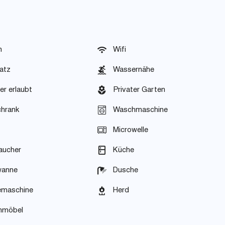
n
Wifi
atz
Wassernähe
er erlaubt
Privater Garten
chrank
Waschmaschine
Microwelle
aucher
Küche
wanne
Dusche
emaschine
Herd
nmöbel