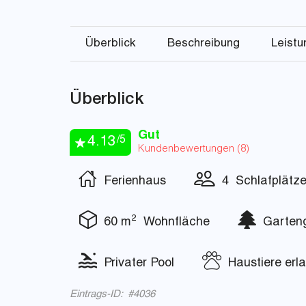
Überblick
Beschreibung
Leist
Überblick
Gut
4.13
/5
Kundenbewertungen (
8
)
Ferienhaus
4 Schlafplätz
2
60 m
Wohnfläche
Garteng
Privater Pool
Haustiere erla
Eintrags-ID: #4036