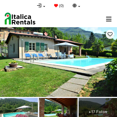
(
0
)
+17 Fotos