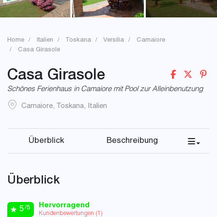
Home
Italien
Toskana
Versilia
Camaiore
Casa Girasole
Casa Girasole
Schönes Ferienhaus in Camaiore mit Pool zur Alleinbenutzung
Camaiore
,
Toskana
,
Italien
Überblick
Beschreibung
Überblick
Hervorragend
/5
5
Kundenbewertungen (
1
)