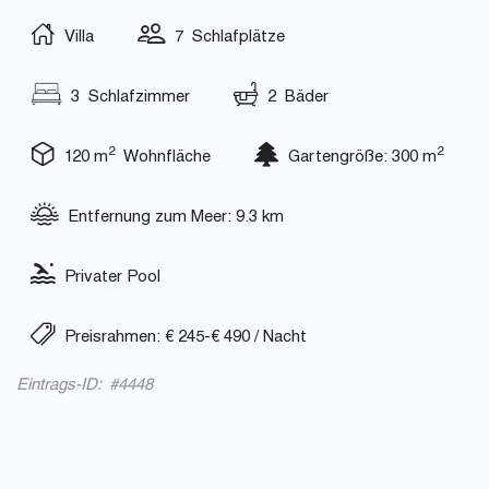
Villa
7 Schlafplätze
3 Schlafzimmer
2 Bäder
2
2
120 m
Wohnfläche
Gartengröße: 300 m
Entfernung zum Meer: 9.3 km
Privater Pool
Preisrahmen: € 245-€ 490 / Nacht
Eintrags-ID: #4448