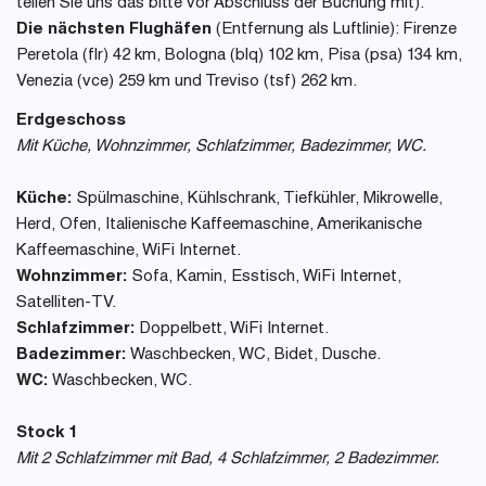
teilen Sie uns das bitte vor Abschluss der Buchung mit).
Die nächsten Flughäfen
(Entfernung als Luftlinie): Firenze
Peretola (flr) 42 km, Bologna (blq) 102 km, Pisa (psa) 134 km,
Venezia (vce) 259 km und Treviso (tsf) 262 km.
Erdgeschoss
Mit Küche, Wohnzimmer, Schlafzimmer, Badezimmer, WC.
Küche:
Spülmaschine, Kühlschrank, Tiefkühler, Mikrowelle,
Herd, Ofen, Italienische Kaffeemaschine, Amerikanische
Kaffeemaschine, WiFi Internet.
Wohnzimmer:
Sofa, Kamin, Esstisch, WiFi Internet,
Satelliten-TV.
Schlafzimmer:
Doppelbett, WiFi Internet.
Badezimmer:
Waschbecken, WC, Bidet, Dusche.
WC:
Waschbecken, WC.
Stock 1
Mit 2 Schlafzimmer mit Bad, 4 Schlafzimmer, 2 Badezimmer.