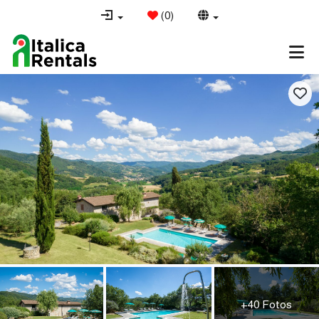
(
0
)
+40 Fotos