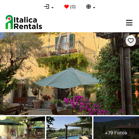
(
0
)
+79 Fotos