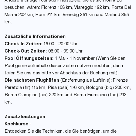
Andere wichtige Touristen-Reiseziele, die es sich lohnt zu
besuchen, wären: Florenz 108 km, Viareggio 192 km, Forte Dei
Marmi 202 km, Rom 211 km, Venedig 351 km und Mailand 395
km.
Zusätzliche Informationen
Check-In Zeiten:
15:00 - 20:00 Uhr
Check-Out Zeiten:
08:00 - 09:00 Uhr
Pool Öffnungszeiten:
1 Mai - 1 November (Wenn Sie den
Pool gerne außerhalb dieser Zeiten nutzen möchten, dann
teilen Sie uns das bitte vor Abschluss der Buchung mit).
Die nächsten Flughäfen
(Entfernung als Luftlinie): Firenze
Peretola (flr) 115 km, Pisa (psa) 176 km, Bologna (blq) 200 km,
Roma Ciampino (cia) 220 km und Roma Fiumicino (fco) 233
km.
Zusatzleistungen
Kochkurse
-
Entdecken Sie die Techniken, die Sie benötigen, um die