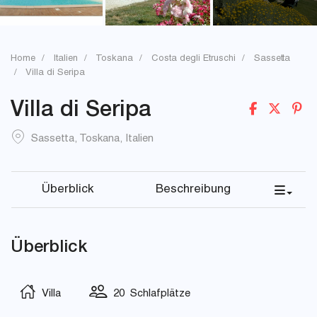
Home
Italien
Toskana
Costa degli Etruschi
Sassetta
Villa di Seripa
Villa di Seripa
Sassetta
,
Toskana
,
Italien
Überblick
Beschreibung
Überblick
Villa
20 Schlafplätze