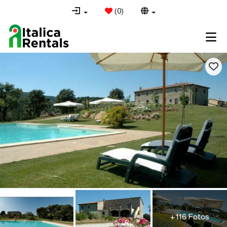
(
0
)
+116 Fotos