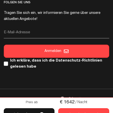
FOLGEN SIE UNS
Tragen Sie sich ein, wir informieren Sie gerne über unsere
aktuellen Angebote!
E-Mail-Adresse
Anmelden
Ich erkläre, dass ich die
Datenschutz-Richtlinien
gelesen habe
FOLGEN SIE UNS
€
1642
/ Nacht
Preis ab
Urheberrecht © 2026 Italica. Alle Rechte sind reserviert.