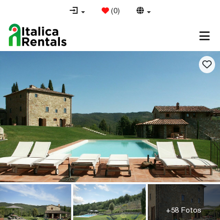
(
0
)
+58 Fotos