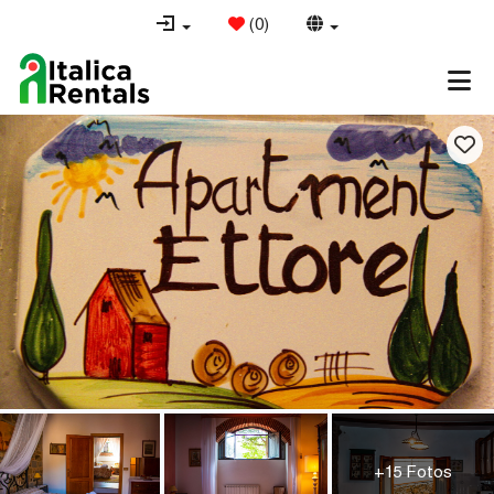
(
0
)
+15 Fotos