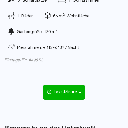
3 Schlafplätze
1 Schlafzimmer
2
1 Bäder
65 m
Wohnfläche
2
Gartengröße: 120 m
Preisrahmen: € 113-€ 137 / Nacht
Eintrags-ID: #4957-3
Last-Minute