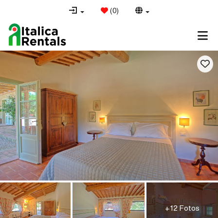
(
0
)
+12 Fotos