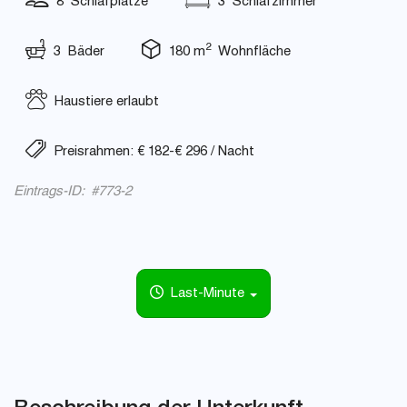
8 Schlafplätze
3 Schlafzimmer
2
3 Bäder
180 m
Wohnfläche
Haustiere erlaubt
Preisrahmen: € 182-€ 296 / Nacht
Eintrags-ID: #773-2
Last-Minute