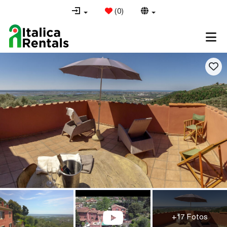
(
0
)
+17 Fotos