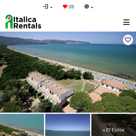
(
0
)
+27 Fotos