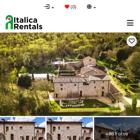
(
0
)
+86 Fotos