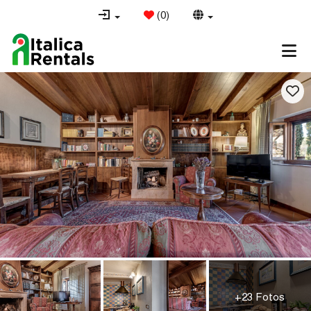
(
0
)
+23 Fotos