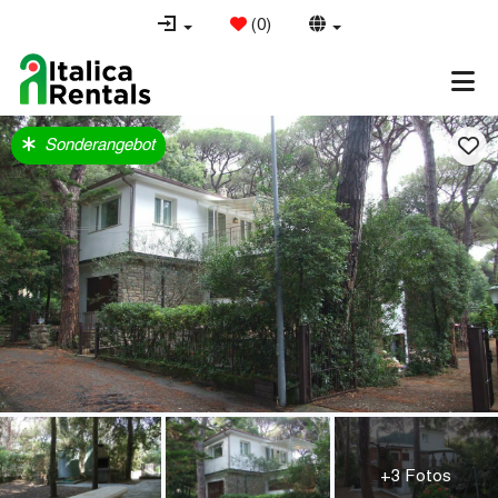
(
0
)
Sonderangebot
+3 Fotos