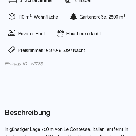
3 Schlafzimmer
2 Bäder
2
2
110 m
Wohnfläche
Gartengröße: 2500 m
Privater Pool
Haustiere erlaubt
Preisrahmen: € 370-€ 539 / Nacht
Eintrags-ID: #2735
Beschreibung
In günstiger Lage 750 m von Le Contesse, Italien, entfernt in