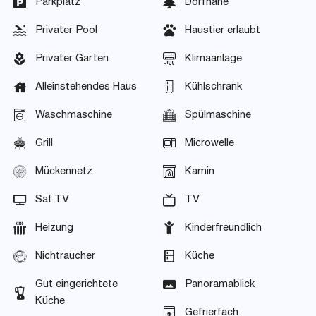
Parkplatz
Dorfnähe
Privater Pool
Haustier erlaubt
Privater Garten
Klimaanlage
Alleinstehendes Haus
Kühlschrank
Waschmaschine
Spülmaschine
Grill
Microwelle
Mückennetz
Kamin
Sat TV
TV
Heizung
Kinderfreundlich
Nichtraucher
Küche
Gut eingerichtete
Panoramablick
Küche
Gefrierfach