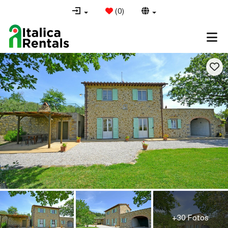
(
0
)
+30 Fotos