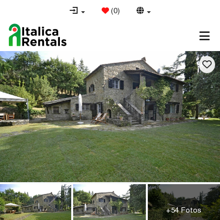
(
0
)
+54 Fotos