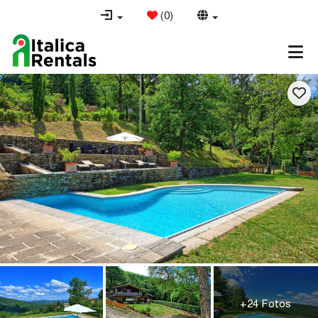
(
0
)
+24 Fotos