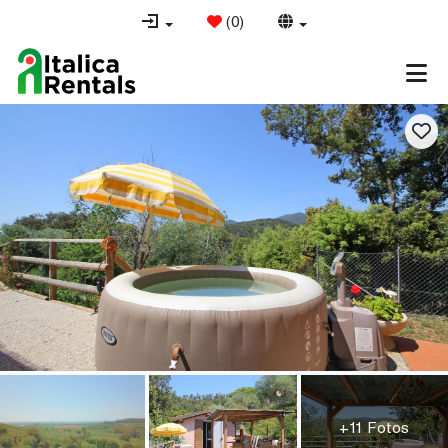
(
0
)
+11 Fotos