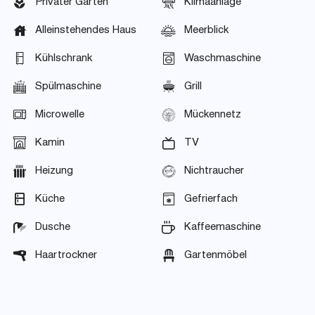
Privater Garten
Klimaanlage
Alleinstehendes Haus
Meerblick
Kühlschrank
Waschmaschine
Spülmaschine
Grill
Microwelle
Mückennetz
Kamin
TV
Heizung
Nichtraucher
Küche
Gefrierfach
Dusche
Kaffeemaschine
Haartrockner
Gartenmöbel