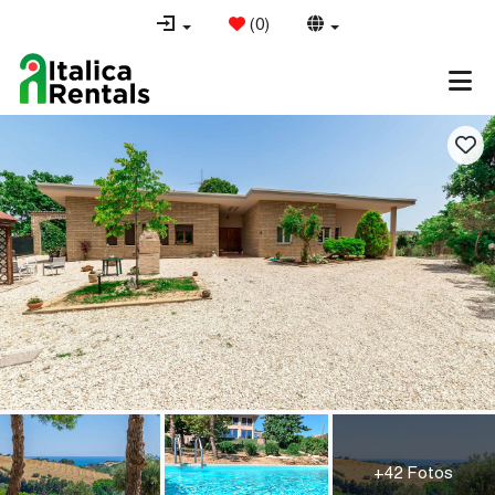
(
0
)
+42 Fotos