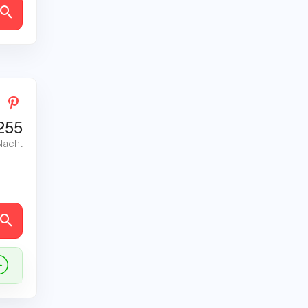
en
255
Nacht
en