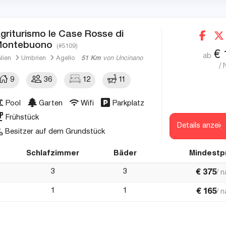
griturismo le Case Rosse di
ontebuono
(#5109)
€
ab
alien
Umbrien
Agello
51 Km
von Uncinano
/ 
9
36
12
11
Pool
Garten
Wifi
Parkplatz
Frühstück
Details anzeig
Besitzer auf dem Grundstück
Schlafzimmer
Bäder
Mindestp
3
3
€
375
/ 
1
1
€
165
/ 