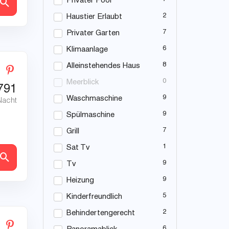
Privater Pool
en
2
Haustier Erlaubt
7
Privater Garten
6
Klimaanlage
8
Alleinstehendes Haus
0
Meerblick
791
9
Waschmaschine
Nacht
9
Spülmaschine
7
Grill
1
Sat Tv
en
9
Tv
9
Heizung
5
Kinderfreundlich
2
Behindertengerecht
6