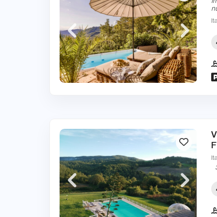
i
n
It
V
F
It