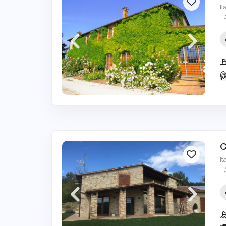
It
C
It