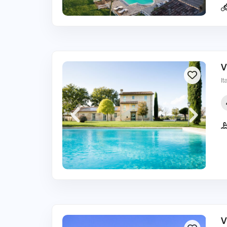
V
It
V