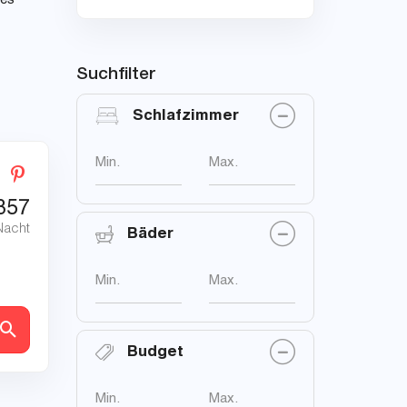
les
Suchfilter
Schlafzimmer
Min.
Max.
857
Nacht
Bäder
Min.
Max.
en
Budget
Min.
Max.