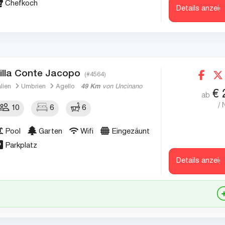
Chefkoch
Details anzeig
illa Conte Jacopo
(#4564)
alien
Umbrien
Agello
49 Km
von Uncinano
€
ab
/ 
10
6
6
Pool
Garten
Wifi
Eingezäunt
Parkplatz
Details anzeig