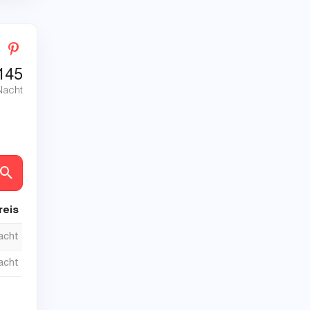
145
Nacht
en
reis
nacht
nacht