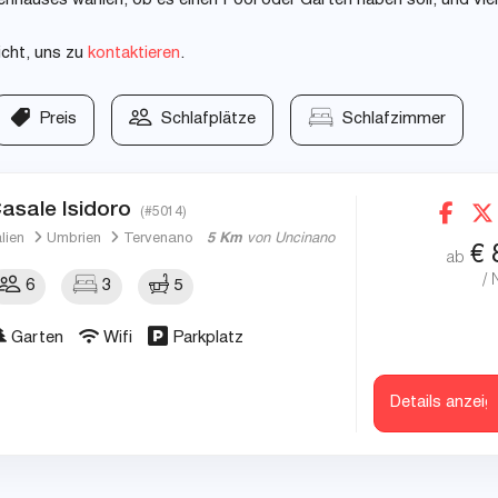
nhauses wählen, ob es einen Pool oder Garten haben soll, und vie
icht, uns zu
kontaktieren
.
Preis
Schlafplätze
Schlafzimmer
asale Isidoro
(#5014)
alien
Umbrien
Tervenano
5 Km
von Uncinano
€
ab
/ 
6
3
5
Garten
Wifi
Parkplatz
Details anzeig