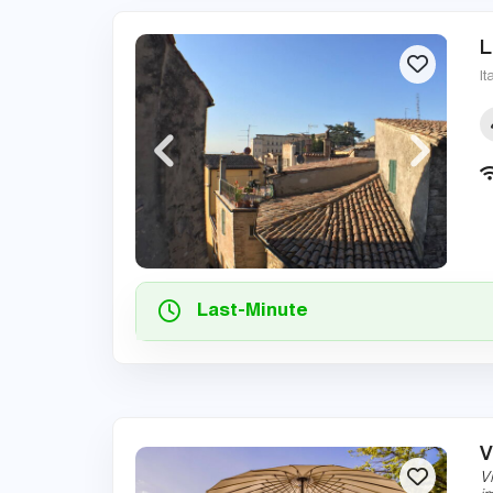
L
It
Last-Minute
V
V