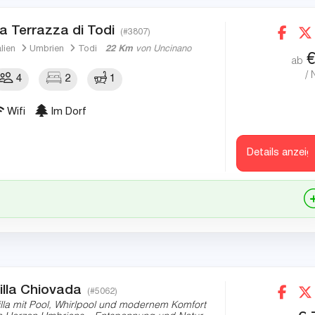
a Terrazza di Todi
(#3807)
alien
Umbrien
Todi
22 Km
von Uncinano
ab
/ 
4
2
1
Wifi
Im Dorf
Details anzeig
illa Chiovada
(#5062)
illa mit Pool, Whirlpool und modernem Komfort