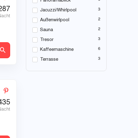
Panoramablick
287
3
Jacuzzi/Whirlpool
Nacht
2
Außenwirlpool
2
Sauna
3
Tresor
6
Kaffeemaschine
en
3
Terrasse
435
Nacht