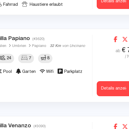
Details anzeig
Fahrrad
Haustiere erlaubt
illa Papiano
(#3620)
alien
Umbrien
Papiano
32 Km
von Uncinano
€
ab
/ 
24
7
8
Pool
Garten
Wifi
Parkplatz
Details anzeig
illa Venanzo
(#3090)