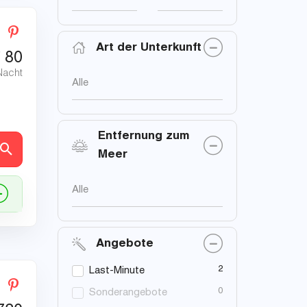
Art der Unterkunft
€
80
Nacht
Alle
Entfernung zum
en
Meer
Alle
Angebote
2
Last-Minute
0
Sonderangebote