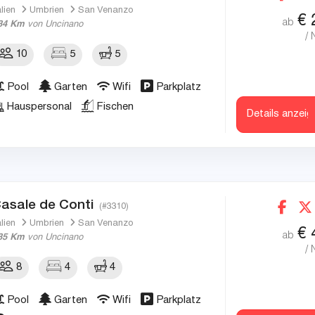
alien
Umbrien
San Venanzo
€
ab
34 Km
von Uncinano
/ 
10
5
5
Pool
Garten
Wifi
Parkplatz
Hauspersonal
Fischen
Details anzeig
asale de Conti
(#3310)
alien
Umbrien
San Venanzo
€
ab
35 Km
von Uncinano
/ 
8
4
4
Pool
Garten
Wifi
Parkplatz