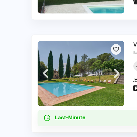
V
It
Last-Minute