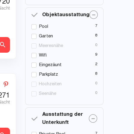
720
Nacht
Objektausstattung
7
Pool
8
Garten
en
0
Meeresnähe
9
Wifi
2
Eingezäunt
8
Parkplatz
0
Hochzeiten
0
Seenähe
271
Nacht
Ausstattung der
Unterkunft
7