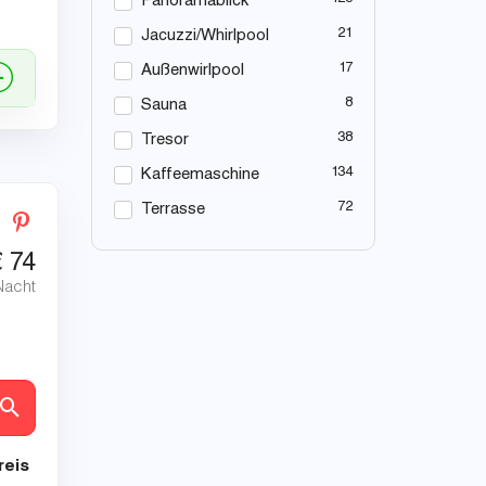
Panoramablick
21
Jacuzzi/Whirlpool
17
Außenwirlpool
8
Sauna
38
Tresor
134
Kaffeemaschine
72
Terrasse
€
74
Nacht
en
reis