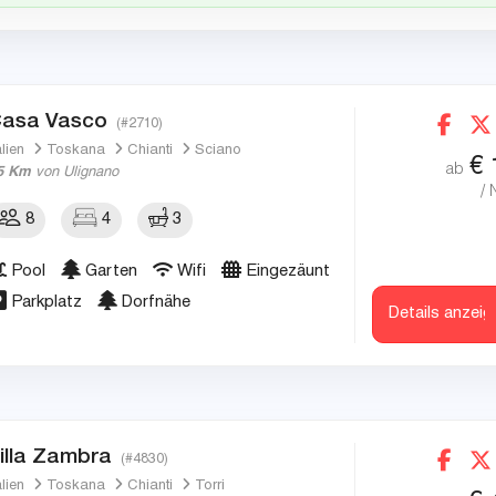
asa Vasco
(#2710)
alien
Toskana
Chianti
Sciano
€
ab
5 Km
von Ulignano
/ 
8
4
3
Pool
Garten
Wifi
Eingezäunt
Parkplatz
Dorfnähe
Details anzeig
illa Zambra
(#4830)
alien
Toskana
Chianti
Torri