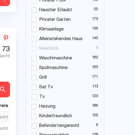
Privater Pool
55
Haustier Erlaubt
173
Privater Garten
136
Klimaanlage
145
Alleinstehendes Haus
€
73
0
Meerblick
Nacht
182
Waschmaschine
163
Spülmaschine
171
Grill
113
Sat Tv
en
123
Tv
reis
186
Heizung
156
Kinderfreundlich
nacht
6
Behindertengerecht
nacht
128