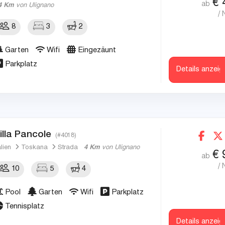
€
ab
4 Km
von Ulignano
/ 
8
3
2
Garten
Wifi
Eingezäunt
Parkplatz
Details anzeig
illa Pancole
(#4018)
alien
Toskana
Strada
4 Km
von Ulignano
€
ab
/ 
10
5
4
Pool
Garten
Wifi
Parkplatz
Tennisplatz
Details anzeig