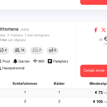
ittoriana
(#934)
alien
Toskana
San Gimignano
ab
9 Km
von Ulignano
/ 
4
14
7
6
Pool
Garten
Wifi
Parkplatz
Hauspersonal
Details anzeig
Schlafzimmer
Bäder
Mindestp
1
1
€
73
/ 
2
2
€
105
/ 