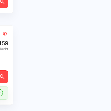
en
159
Nacht
en