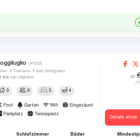
oggiluglio
(#1532)
alien
Toskana
San Gimignano
ab
6 Km
von Ulignano
/ 
3
6
3
4
Pool
Garten
Wifi
Eingezäunt
Parkplatz
Tennisplatz
Details anzeig
Schlafzimmer
Bäder
Mindestp