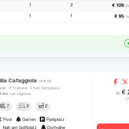
1
2
€
109
/ 
1
1
€
95
/ 
illa Cafaggiola
(#2546)
alien
Toskana
San Gimignano
€
ab
4 Km
von Ulignano
/ 
7
3
2
Pool
Garten
Parkplatz
Nah am Golfplatz
Dorfnähe