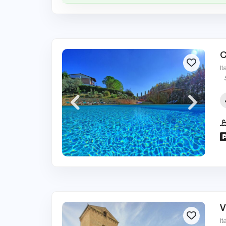
C
It
V
It