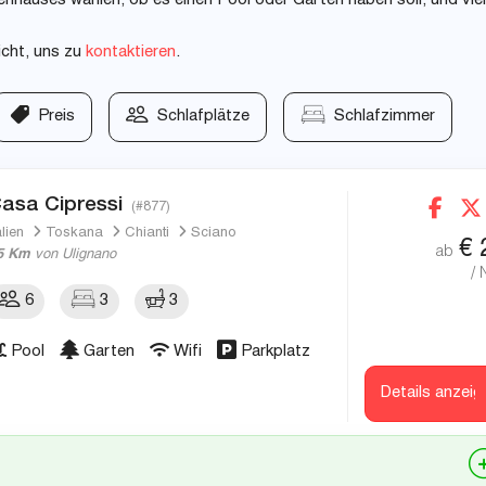
nhauses wählen, ob es einen Pool oder Garten haben soll, und vie
icht, uns zu
kontaktieren
.
Preis
Schlafplätze
Schlafzimmer
asa Cipressi
(#877)
alien
Toskana
Chianti
Sciano
€
ab
5 Km
von Ulignano
/ 
6
3
3
Pool
Garten
Wifi
Parkplatz
Details anzeig