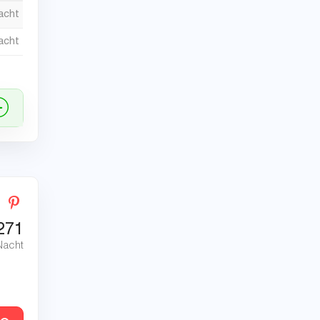
nacht
nacht
271
Nacht