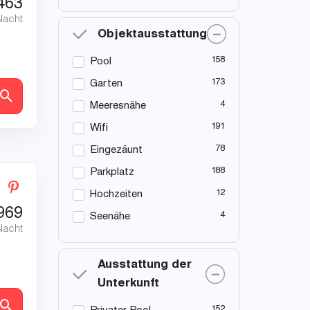
463
Nacht
Objektausstattung
158
Pool
173
Garten
en
4
Meeresnähe
191
Wifi
78
Eingezäunt
188
Parkplatz
12
Hochzeiten
969
4
Seenähe
Nacht
Ausstattung der
Unterkunft
en
152