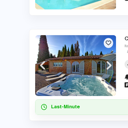
C
It
Last-Minute