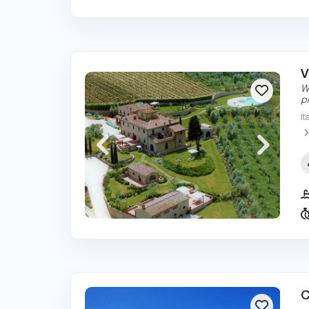
V
W
p
It
C