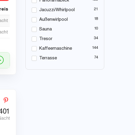
Panoramablick
reis
21
Jacuzzi/Whirlpool
18
Außenwirlpool
nacht
10
Sauna
nacht
34
Tresor
144
Kaffeemaschine
74
Terrasse
401
Nacht