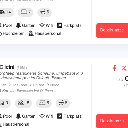
5 Km
von Tavarnelle Val Di Pesa
14
7
6
Pool
Garten
Wifi
Parkplatz
Details anzeig
Hochzeiten
Hauspersonal
 Glicini
(#681)
orgfältig restaurierte Scheune, umgebaut in 3
erienwohnungen im Chianti, Toskana
ab
/ 
alien
Toskana
Chianti
Noce
3 Km
von Tavarnelle Val Di Pesa
3
18
6
6
Pool
Garten
Wifi
Parkplatz
Details anzeig
Hauspersonal