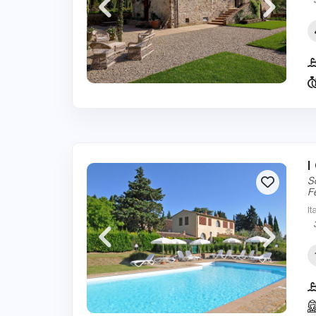
I
S
F
It