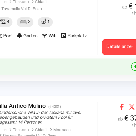
alien
Toskana
Chianti
€
ab
Tavarnelle Val Di Pesa
/ 
4
2
1
Pool
Garten
Wifi
Parkplatz
Details anzeig
illa Antico Mulino
(#4201)
underschöne Villa in der Toskana mit zwei
€
3
ebengebäuden und privatem Pool für
ab
nsgesamt 14 Personen
/ 
alien
Toskana
Chianti
Morrocco