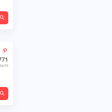
en
771
Nacht
en