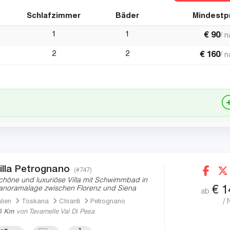
Schlafzimmer
Bäder
Mindestp
1
1
€
90
/ 
2
2
€
160
/ 
illa Petrognano
(#747)
chöne und luxuriöse Villa mit Schwimmbad in
€
1
anoramalage zwischen Florenz und Siena
ab
/ 
alien
Toskana
Chianti
Petrognano
5 Km
von Tavarnelle Val Di Pesa