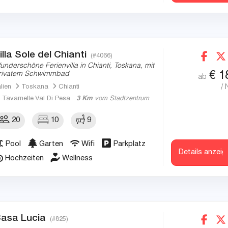
illa Sole del Chianti
(#4066)
underschöne Ferienvilla in Chianti, Toskana, mit
€
1
rivatem Schwimmbad
ab
/ 
alien
Toskana
Chianti
Tavarnelle Val Di Pesa
3 Km
vom Stadtzentrum
20
10
9
Pool
Garten
Wifi
Parkplatz
Details anzeig
Hochzeiten
Wellness
asa Lucia
(#825)