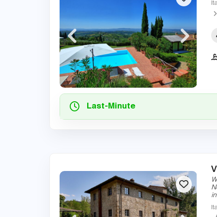
It
Last-Minute
V
W
N
i
It