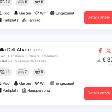
16
8
8
Pool
Garten
Wifi
Eingezäunt
Details anzeig
Parkplatz
Fahrrad
illa Dell'Abate
(#4217)
alien
Toskana
Chianti
Sambuca
€
3
ab
5 Km
von Tavarnelle Val Di Pesa
/ 
14
7
6
Pool
Garten
Wifi
Eingezäunt
Parkplatz
Hauspersonal
Details anzeig