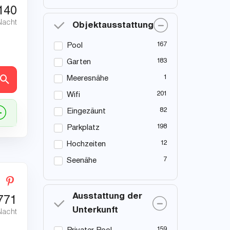
140
Nacht
Objektausstattung
167
Pool
183
Garten
1
Meeresnähe
en
201
Wifi
82
Eingezäunt
198
Parkplatz
12
Hochzeiten
7
Seenähe
Ausstattung der
771
Unterkunft
Nacht
159