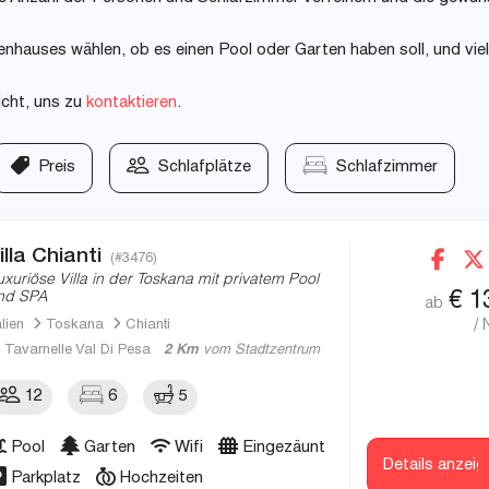
nhauses wählen, ob es einen Pool oder Garten haben soll, und vie
icht, uns zu
kontaktieren
.
Preis
Schlafplätze
Schlafzimmer
illa Chianti
(#3476)
uxuriöse Villa in der Toskana mit privatem Pool
€
1
nd SPA
ab
/ 
alien
Toskana
Chianti
Tavarnelle Val Di Pesa
2 Km
vom Stadtzentrum
12
6
5
Pool
Garten
Wifi
Eingezäunt
Details anzeig
Parkplatz
Hochzeiten