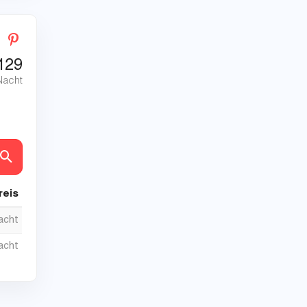
129
Nacht
en
reis
nacht
nacht