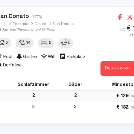
an Donato
(#773)
alien
Toskana
Chianti
San Donato
€
ab
6 Km
von Tavarnelle Val Di Pesa
/ 
2
14
5
5
Pool
Garten
Wifi
Parkplatz
Dorfnähe
Details anzeig
Schlafzimmer
Bäder
Mindestp
2
2
€
129
/ 
3
3
€
182
/ 