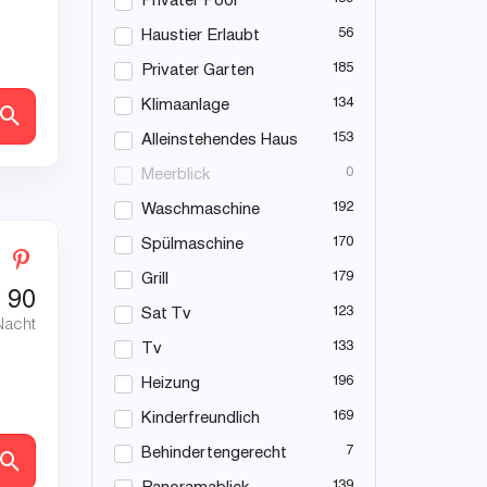
Privater Pool
56
Haustier Erlaubt
185
Privater Garten
134
Klimaanlage
en
153
Alleinstehendes Haus
0
Meerblick
192
Waschmaschine
170
Spülmaschine
179
Grill
€
90
123
Sat Tv
Nacht
133
Tv
196
Heizung
169
Kinderfreundlich
7
Behindertengerecht
en
139