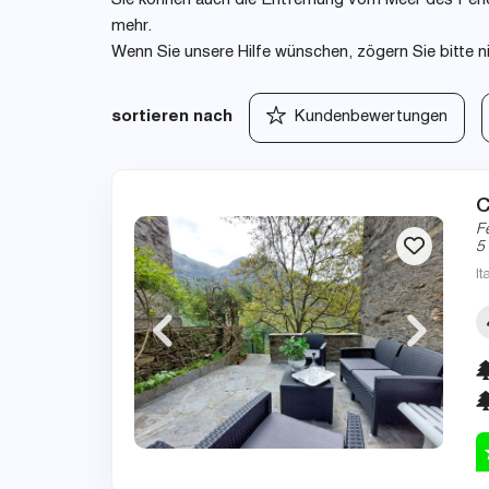
Sie können auch die Entfernung vom Meer des Ferie
mehr.
Wenn Sie unsere Hilfe wünschen, zögern Sie bitte n
sortieren nach
Kundenbewertungen
C
F
5
It