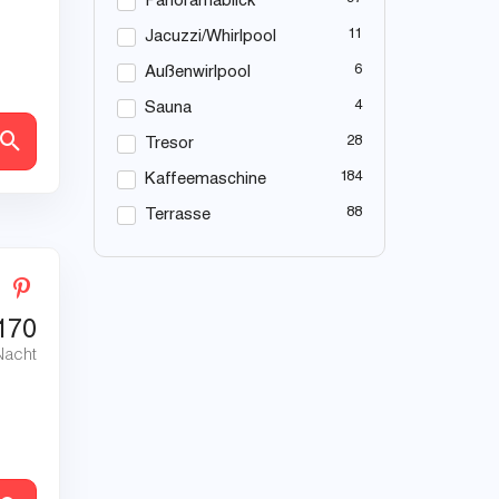
Panoramablick
11
Jacuzzi/Whirlpool
6
Außenwirlpool
4
Sauna
en
28
Tresor
184
Kaffeemaschine
88
Terrasse
170
Nacht