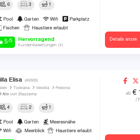
6
3
1
Pool
Garten
Wifi
Parkplatz
Fischen
Haustiere erlaubt
Hervorragend
Details anzeig
/5
5
Kundenbewertungen (
4
)
illa Elisa
(#3603)
alien
Toskana
Versilia
Pedona
€
ab
9 Km
von Stazzema
/ 
4
2
1
Pool
Garten
Meeresnähe
Wifi
Meerblick
Haustiere erlaubt