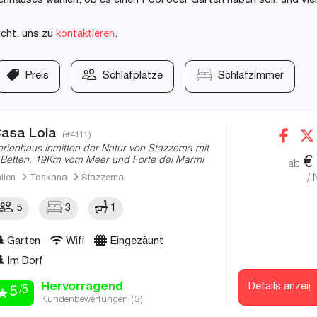
nhauses wählen, ob es einen Pool oder Garten haben soll, und vie
icht, uns zu
kontaktieren
.
Preis
Schlafplätze
Schlafzimmer
asa Lola
(#4111)
erienhaus inmitten der Natur von Stazzema mit
€
 Betten, 19Km vom Meer und Forte dei Marmi
ab
/ 
alien
Toskana
Stazzema
5
3
1
Garten
Wifi
Eingezäunt
Im Dorf
Hervorragend
Details anzeig
/5
5
Kundenbewertungen (
3
)