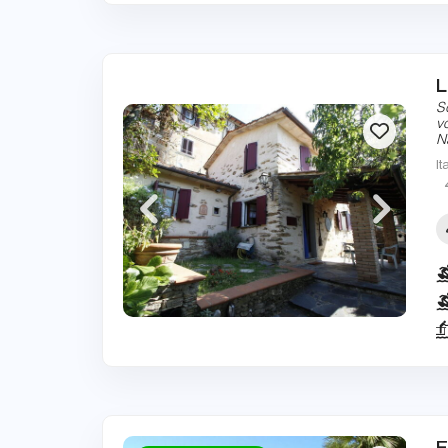
L
S
v
N
It
E