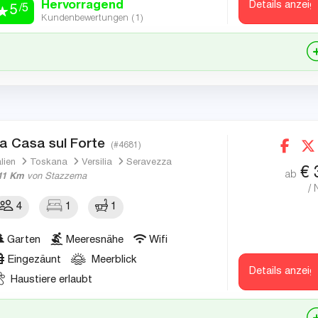
Hervorragend
Details anzeig
/5
5
Kundenbewertungen (
1
)
a Casa sul Forte
(#4681)
alien
Toskana
Versilia
Seravezza
€
ab
11 Km
von Stazzema
/ 
4
1
1
Garten
Meeresnähe
Wifi
Eingezäunt
Meerblick
Details anzeig
Haustiere erlaubt