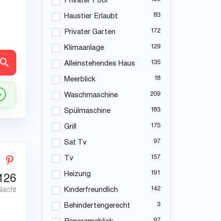
Privater Pool
83
Haustier Erlaubt
172
Privater Garten
129
Klimaanlage
en
135
Alleinstehendes Haus
18
Meerblick
209
Waschmaschine
183
Spülmaschine
175
Grill
97
Sat Tv
157
Tv
191
Heizung
126
142
Nacht
Kinderfreundlich
3
Behindertengerecht
97