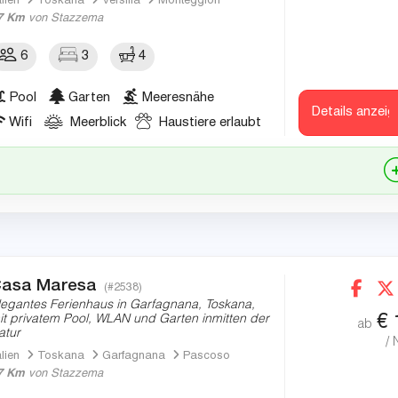
alien
Toskana
Versilia
Monteggiori
7 Km
von Stazzema
6
3
4
Pool
Garten
Meeresnähe
Details anzeig
Wifi
Meerblick
Haustiere erlaubt
asa Maresa
(#2538)
legantes Ferienhaus in Garfagnana, Toskana,
€
it privatem Pool, WLAN und Garten inmitten der
ab
atur
/ 
alien
Toskana
Garfagnana
Pascoso
7 Km
von Stazzema