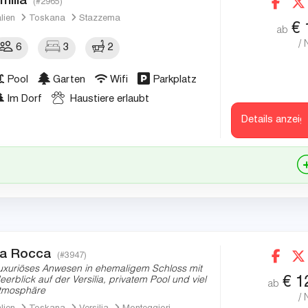
(#2965)
alien
Toskana
Stazzema
€
ab
/ 
6
3
2
Pool
Garten
Wifi
Parkplatz
Im Dorf
Haustiere erlaubt
Details anzeig
a Rocca
(#3947)
uxuriöses Anwesen in ehemaligem Schloss mit
€
1
eerblick auf der Versilia, privatem Pool und viel
ab
tmosphäre
/ 