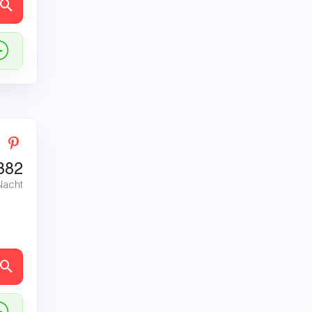
en
382
Nacht
en