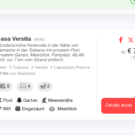
asa Versilia
(#560)
underschöne Ferienvilla in der Nähe von
€
amaiore in der Toskana mit privatem Pool,
ab
rivatem Garten, Meerblick, Parkplatz, WLAN,
/ 
rill, nur 7 km vom Strand entfernt.
alien
Toskana
Versilia
Capezzano Pianore
9 Km
von Stazzema
9
4
2
Pool
Garten
Meeresnähe
Details anzeig
Wifi
Eingezäunt
Meerblick