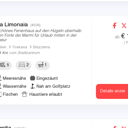
a Limonaia
(#506)
chönes Ferienhaus auf den Hügeln oberhalb
€
on Forte dei Marmi für Urlaub mitten in der
ab
atur
/ 
alien
Toskana
Stazzema
4 Km
vom Stadtzentrum
5
2
1
Meeresnähe
Eingezäunt
Wassernähe
Nah am Golfplatz
Details anzeig
Fischen
Haustiere erlaubt
milia