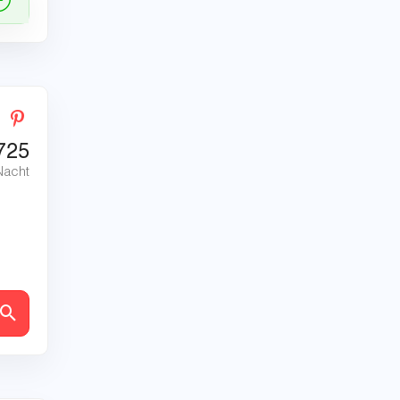
725
Nacht
en