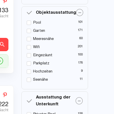
133
Objektausstattung
Nacht
101
Pool
171
Garten
60
Meeresnähe
en
201
Wifi
100
Eingezäunt
176
Parkplatz
9
Hochzeiten
11
Seenähe
Ausstattung der
222
Unterkunft
Nacht
126