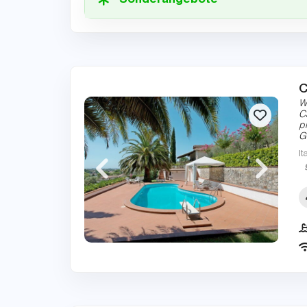
Sonderangebote
C
W
C
p
G
It