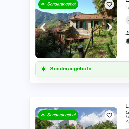
Sonderangebot
It
Sonderangebote
L
L
Sonderangebot
M
A