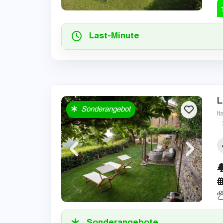
Last-Minute
L
Sonderangebot
It