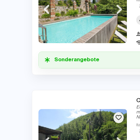
It
Sonderangebote
C
E
m
N
It