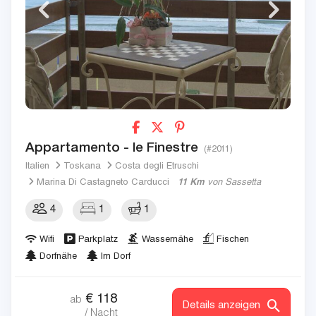
Appartamento - le Finestre
(#2011)
Italien
Toskana
Costa degli Etruschi
Marina Di Castagneto Carducci
11 Km
von Sassetta
4
1
1
Wifi
Parkplatz
Wassernähe
Fischen
Dorfnähe
Im Dorf
€
118
ab
Details anzeigen
/ Nacht