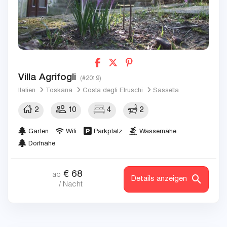
Villa Agrifogli
(#2019)
Italien
Toskana
Costa degli Etruschi
Sassetta
2
10
4
2
Garten
Wifi
Parkplatz
Wassernähe
Dorfnähe
€
68
ab
Details anzeigen
/ Nacht