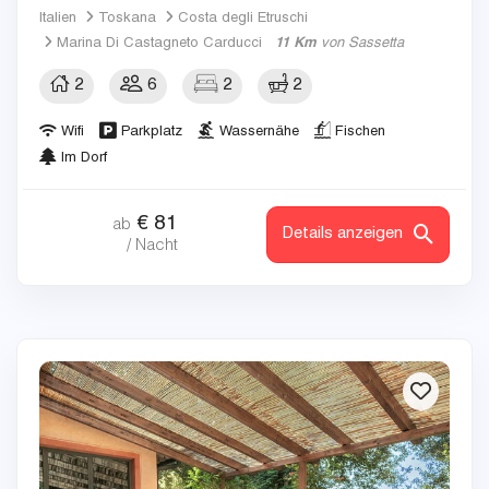
Italien
Toskana
Costa degli Etruschi
Marina Di Castagneto Carducci
11 Km
von Sassetta
2
6
2
2
Wifi
Parkplatz
Wassernähe
Fischen
Im Dorf
€
81
ab
Details anzeigen
/ Nacht