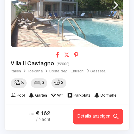
Villa Il Castagno
(#2002)
Italien
Toskana
Costa degli Etruschi
Sassetta
8
3
3
Pool
Garten
Wifi
Parkplatz
Dorfnähe
€
162
ab
Details anzeigen
/ Nacht