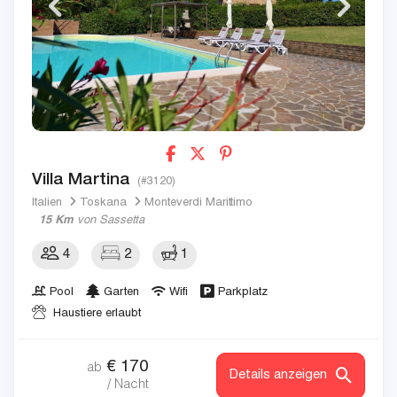
Villa Martina
(#3120)
Italien
Toskana
Monteverdi Marittimo
15 Km
von Sassetta
4
2
1
Pool
Garten
Wifi
Parkplatz
Haustiere erlaubt
€
170
ab
Details anzeigen
/ Nacht