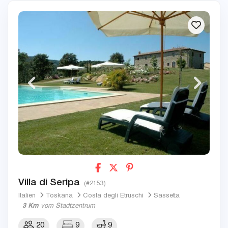
Villa di Seripa
(#2153)
Italien
Toskana
Costa degli Etruschi
Sassetta
3 Km
vom Stadtzentrum
20
9
9