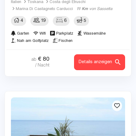
Italien
Toskana
Costa degli Etruschi
Marina Di Castagneto Carducci
11 Km
von Sassetta
4
19
6
5
Garten
Wifi
Parkplatz
Wassernähe
Nah am Golfplatz
Fischen
€
80
ab
Details anzeigen
/ Nacht