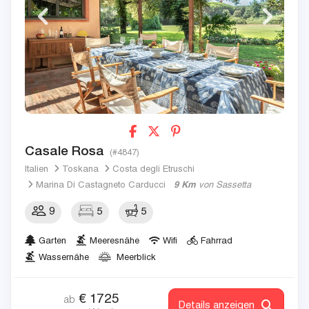
Casale Rosa
(#4847)
Italien
Toskana
Costa degli Etruschi
Marina Di Castagneto Carducci
9 Km
von Sassetta
9
5
5
Garten
Meeresnähe
Wifi
Fahrrad
Wassernähe
Meerblick
€
1725
ab
Details anzeigen