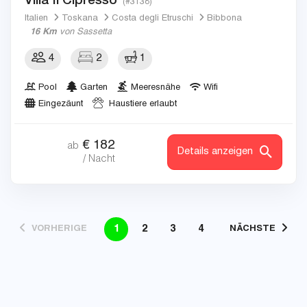
(#3138)
Italien
Toskana
Costa degli Etruschi
Bibbona
16 Km
von Sassetta
4
2
1
Pool
Garten
Meeresnähe
Wifi
Eingezäunt
Haustiere erlaubt
€
182
ab
Details anzeigen
/ Nacht
1
2
3
4
VORHERIGE
NÄCHSTE