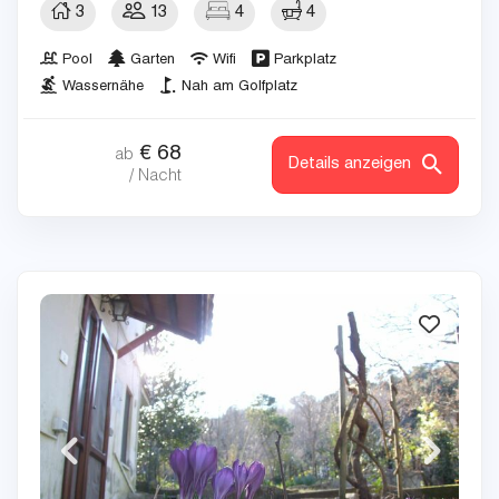
3
13
4
4
Pool
Garten
Wifi
Parkplatz
Wassernähe
Nah am Golfplatz
€
68
ab
Details anzeigen
/ Nacht