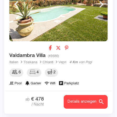
Valdambra Villa
(#3680)
Italien
Toskana
Chianti
Vepri
4 Km
von Pogi
6
4
2
Pool
Garten
Wifi
Parkplatz
€
478
ab
Details anzeigen
/ Nacht