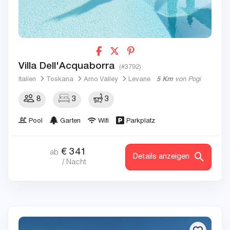
Villa Dell'Acquaborra
(#3792)
Italien
Toskana
Arno Valley
Levane
5 Km
von Pogi
8
3
3
Pool
Garten
Wifi
Parkplatz
€
341
ab
Details anzeigen
/ Nacht