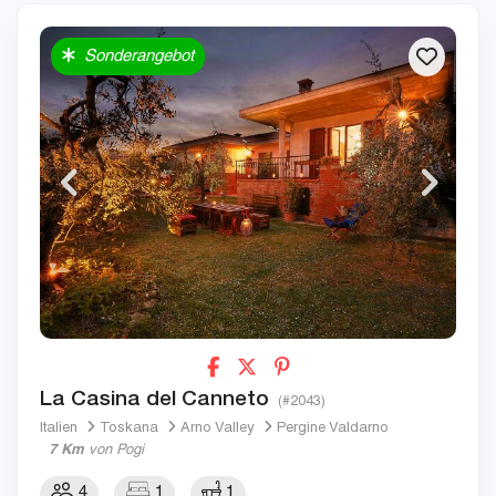
Sonderangebot
La Casina del Canneto
(#2043)
Italien
Toskana
Arno Valley
Pergine Valdarno
7 Km
von Pogi
4
1
1