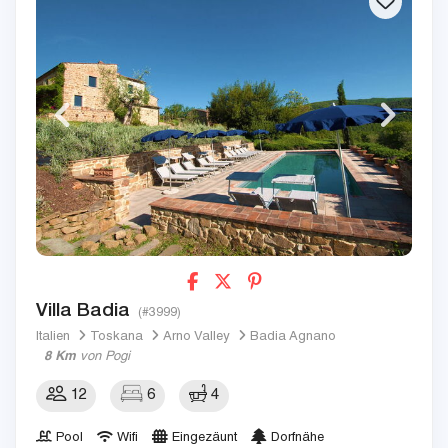
Villa Badia
(#3999)
Italien
Toskana
Arno Valley
Badia Agnano
8 Km
von Pogi
12
6
4
Pool
Wifi
Eingezäunt
Dorfnähe