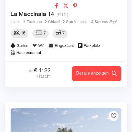
La Maccinaia 14
(#1101)
Italien
Toskana
Chianti
San Vincenti
9 Km
von Pogi
16
7
7
Garten
Wifi
Eingezäunt
Parkplatz
Hauspersonal
€
1122
ab
Details anzeigen
/ Nacht