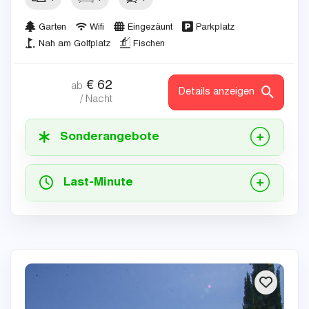
Garten
Wifi
Eingezäunt
Parkplatz
Nah am Golfplatz
Fischen
€
62
ab
Details anzeigen
/ Nacht
Sonderangebote
Last-Minute