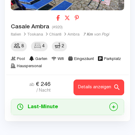
Casale Ambra
(#920)
Italien
Toskana
Chianti
Ambra
7 Km
von Pogi
8
4
2
Pool
Garten
Wifi
Eingezäunt
Parkplatz
Hauspersonal
€
246
ab
Details anzeigen
/ Nacht
Last-Minute