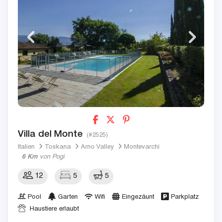
Villa del Monte
(#2525)
Italien
Toskana
Arno Valley
Montevarchi
6 Km
von Pogi
12
5
5
Pool
Garten
Wifi
Eingezäunt
Parkplatz
Haustiere erlaubt