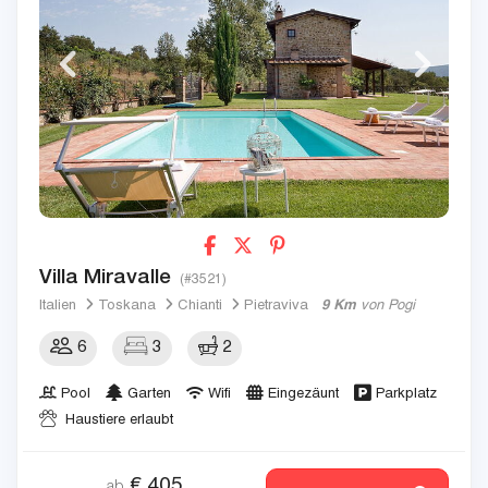
Villa Miravalle
(#3521)
Italien
Toskana
Chianti
Pietraviva
9 Km
von Pogi
6
3
2
Pool
Garten
Wifi
Eingezäunt
Parkplatz
Haustiere erlaubt
€
405
ab