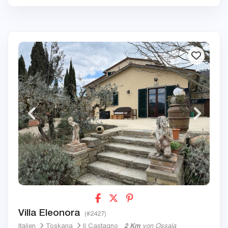
Villa Eleonora
(#2427)
Italien
Toskana
Il Castagno
2 Km
von Ossaia