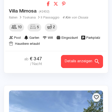
Villa Mimosa
(#2432)
Italien
Toskana
Il Passaggio
4 Km
von Ossaia
10
5
2
Pool
Garten
Wifi
Eingezäunt
Parkplatz
Haustiere erlaubt
€
347
ab
Details anzeigen
/ Nacht