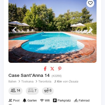
Case Sant'Anna 14
(#2286)
Italien
Toskana
Terontola
3 Km
von Ossaia
14
7
6
Pool
Garten
Wifi
Parkplatz
Fahrrad