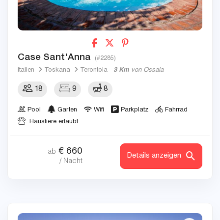
Case Sant'Anna
(#2285)
Italien
Toskana
Terontola
3 Km
von Ossaia
18
9
8
Pool
Garten
Wifi
Parkplatz
Fahrrad
Haustiere erlaubt
€
660
ab
Details anzeigen
/ Nacht