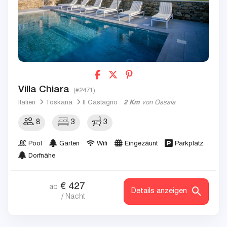
Villa Chiara
(#2471)
Italien
Toskana
Il Castagno
2 Km
von Ossaia
8
3
3
Pool
Garten
Wifi
Eingezäunt
Parkplatz
Dorfnähe
€
427
ab
Details anzeigen
/ Nacht