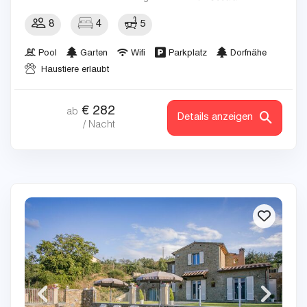
8
4
5
Pool
Garten
Wifi
Parkplatz
Dorfnähe
Haustiere erlaubt
€
282
ab
Details anzeigen
/ Nacht