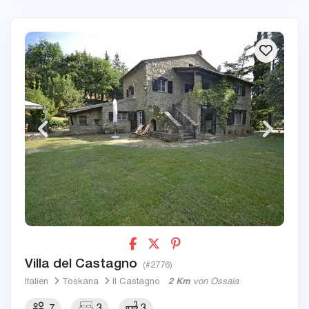
Villa del Castagno
(#2776)
Italien
Toskana
Il Castagno
2 Km
von Ossaia
7
3
3