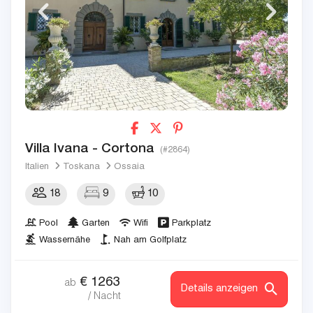
Villa Ivana - Cortona
(#2864)
Italien
Toskana
Ossaia
18
9
10
Pool
Garten
Wifi
Parkplatz
Wassernähe
Nah am Golfplatz
€
1263
ab
Details anzeigen
/ Nacht