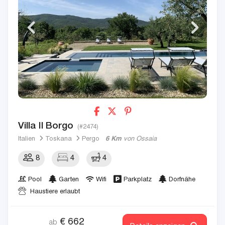
Villa Il Borgo
(#2474)
Italien
Toskana
Pergo
6 Km
von Ossaia
8
4
4
Pool
Garten
Wifi
Parkplatz
Dorfnähe
Haustiere erlaubt
€
662
ab