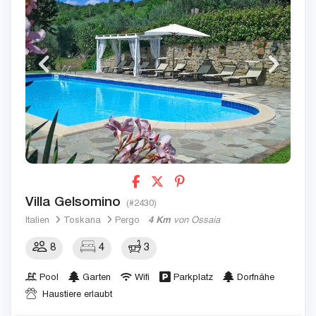
Villa Gelsomino
(#2430)
Italien
Toskana
Pergo
4 Km
von Ossaia
8
4
3
Pool
Garten
Wifi
Parkplatz
Dorfnähe
Haustiere erlaubt