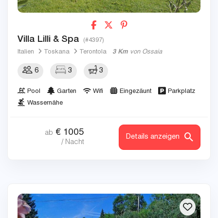
Villa Lilli & Spa
(#4397)
Italien
Toskana
Terontola
3 Km
von Ossaia
6
3
3
Pool
Garten
Wifi
Eingezäunt
Parkplatz
Wassernähe
€
1005
ab
Details anzeigen
/ Nacht