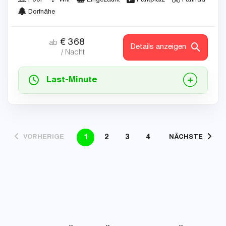
Pool
Wifi
Eingezäunt
Parkplatz
Fahrrad
Dorfnähe
€
368
ab
Details anzeigen
/ Nacht
Last-Minute
1
2
3
4
VORHERIGE
NÄCHSTE