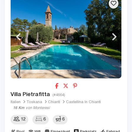
Villa Pietrafitta
(#4664)
Italien
Toskana
Chianti
Castellina In Chianti
16 Km
von Monteresi
12
6
6