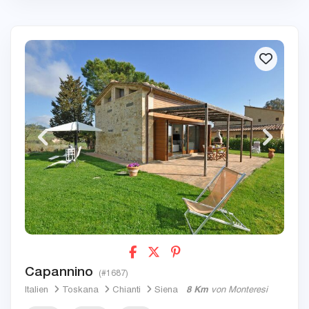
Capannino
(#1687)
Italien
Toskana
Chianti
Siena
8 Km
von Monteresi