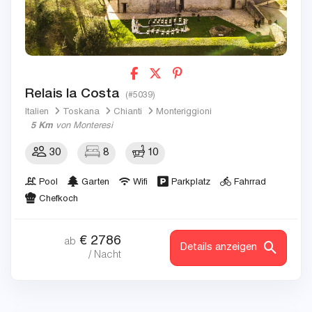
Relais la Costa
(#5039)
Italien
Toskana
Chianti
Monteriggioni
5 Km
von Monteresi
30
8
10
Pool
Garten
Wifi
Parkplatz
Fahrrad
Chefkoch
€
2786
ab
Details anzeigen
/ Nacht