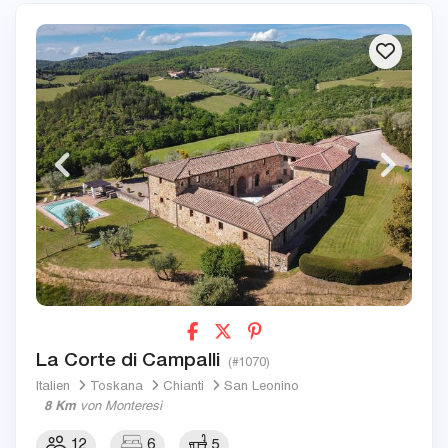
La Corte di Campalli
(#1070)
Italien
Toskana
Chianti
San Leonino
8 Km
von Monteresi
12
6
5