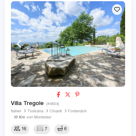
Villa Tregole
(#4834)
Italien
Toskana
Chianti
Fonterutoli
10 Km
von Monteresi
16
7
6