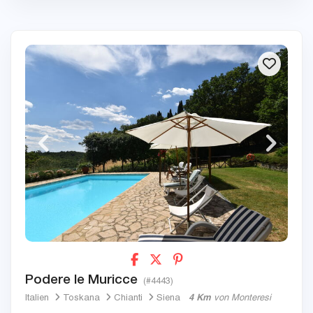
Podere le Muricce
(#4443)
Italien
Toskana
Chianti
Siena
4 Km
von Monteresi