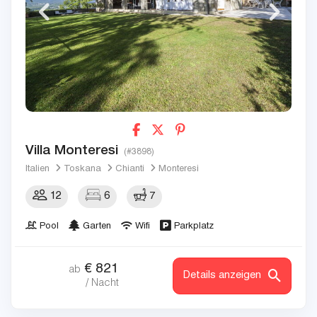
Villa Monteresi
(#3898)
Italien
Toskana
Chianti
Monteresi
12
6
7
Pool
Garten
Wifi
Parkplatz
€
821
ab
Details anzeigen
/ Nacht