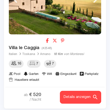
Villa le Caggia
(#2548)
Italien
Toskana
Arnano
10 Km
von Monteresi
16
7
7
Pool
Garten
Wifi
Eingezäunt
Parkplatz
Haustiere erlaubt
€
520
ab
Details anzeigen
/ Nacht