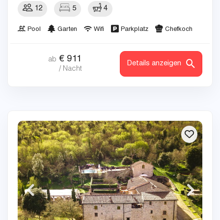
12
5
4
Pool
Garten
Wifi
Parkplatz
Chefkoch
€
911
ab
Details anzeigen
/ Nacht