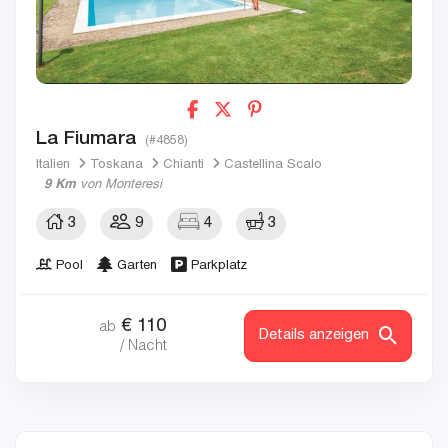
La Fiumara
(#4858)
Italien
Toskana
Chianti
Castellina Scalo
9 Km
von Monteresi
3
9
4
3
Pool
Garten
Parkplatz
€
110
ab
Details anzeigen
/ Nacht