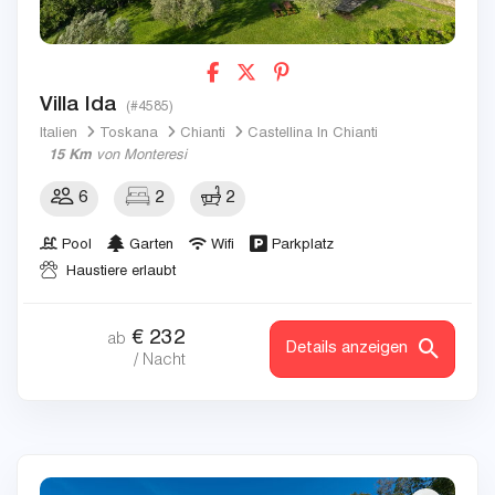
Villa Ida
(#4585)
Italien
Toskana
Chianti
Castellina In Chianti
15 Km
von Monteresi
6
2
2
Pool
Garten
Wifi
Parkplatz
Haustiere erlaubt
€
232
ab
Details anzeigen
/ Nacht