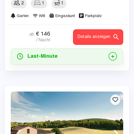
2
1
1
Garten
Wifi
Eingezäunt
Parkplatz
€
146
ab
Details anzeigen
/ Nacht
Last-Minute