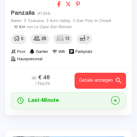
Panzalla
(#1234)
Italien
Toskana
Arno Valley
San Polo In Chianti
10 Km
von Le Case San Romolo
5
28
13
7
Pool
Garten
Wifi
Parkplatz
Hauspersonal
€
48
ab
Details anzeigen
/ Nacht
Last-Minute