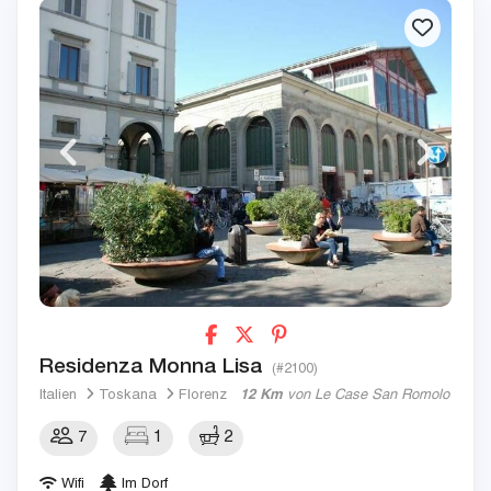
Residenza Monna Lisa
(#2100)
Italien
Toskana
Florenz
12 Km
von Le Case San Romolo
7
1
2
Wifi
Im Dorf