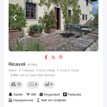
Ricavoli
(#1086)
Italien
Toskana
Arno Valley
Torre A Cona
5 Km
von Le Case San Romolo
12
6
5
Garten
Wifi
Eingezäunt
Parkplatz
Hauspersonal
Nah am Golfplatz