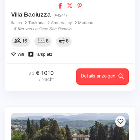
Villa Badiuzza
(#4244)
Italien
Toskana
Arno Valley
Moriano
5 Km
von Le Case San Romolo
16
8
8
Wifi
Parkplatz
€
1010
ab
Details anzeigen
/ Nacht