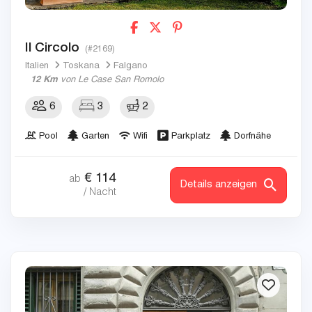
Il Circolo
(#2169)
Italien
Toskana
Falgano
12 Km
von Le Case San Romolo
6
3
2
Pool
Garten
Wifi
Parkplatz
Dorfnähe
€
114
ab
Details anzeigen
/ Nacht