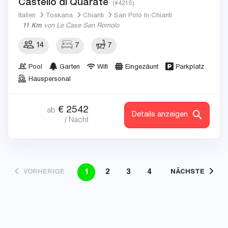
Castello di Quarate
(#4215)
Italien
Toskana
Chianti
San Polo In Chianti
11 Km
von Le Case San Romolo
14
7
7
Pool
Garten
Wifi
Eingezäunt
Parkplatz
Hauspersonal
€
2542
ab
Details anzeigen
/ Nacht
1
2
3
4
VORHERIGE
NÄCHSTE