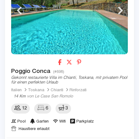
Poggio Conca
(#698)
Gekonnt restaurierte Villa im Chianti, Toskana, mit privatem Pool
für einen perfekten Urlaub
Italien
Toskana
Chianti
Rinforzati
14 Km
von Le Case San Romolo
12
6
3
Pool
Garten
Wifi
Parkplatz
Haustiere erlaubt