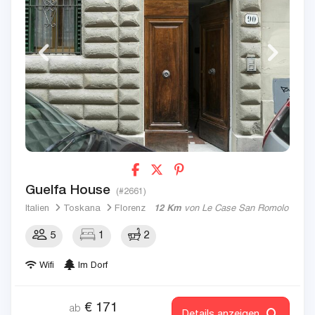
Guelfa House
(#2661)
Italien
Toskana
Florenz
12 Km
von Le Case San Romolo
5
1
2
Wifi
Im Dorf
€
171
ab
Details anzeigen