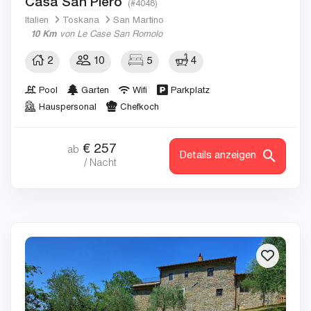
Casa San Piero
(#4048)
Italien
Toskana
San Martino
10 Km
von Le Case San Romolo
2
10
5
4
Pool
Garten
Wifi
Parkplatz
Hauspersonal
Chefkoch
€
257
ab
Details anzeigen
/ Nacht