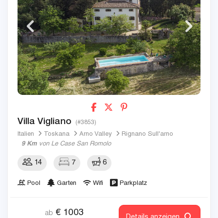
Villa Vigliano
(#3853)
Italien
Toskana
Arno Valley
Rignano Sull'arno
9 Km
von Le Case San Romolo
14
7
6
Pool
Garten
Wifi
Parkplatz
€
1003
ab
Details anzeigen