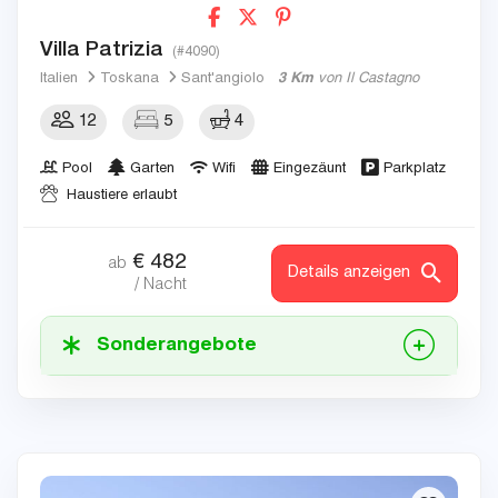
Villa Patrizia
(#4090)
Italien
Toskana
Sant'angiolo
3 Km
von Il Castagno
12
5
4
Pool
Garten
Wifi
Eingezäunt
Parkplatz
Haustiere erlaubt
€
482
ab
Details anzeigen
/ Nacht
Sonderangebote