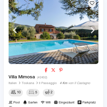
Villa Mimosa
(#2432)
Italien
Toskana
Il Passaggio
4 Km
von Il Castagno
10
5
2
Pool
Garten
Wifi
Eingezäunt
Parkplatz