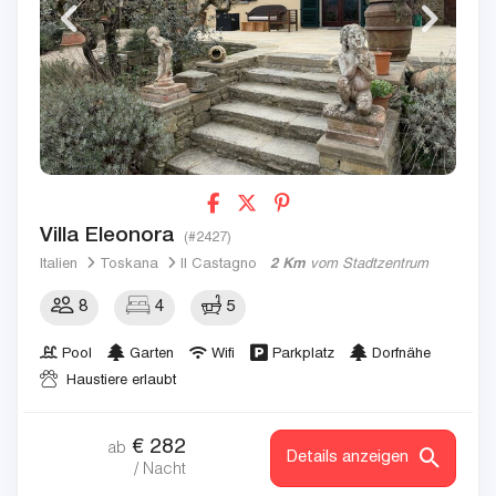
Villa Eleonora
(#2427)
Italien
Toskana
Il Castagno
2 Km
vom Stadtzentrum
8
4
5
Pool
Garten
Wifi
Parkplatz
Dorfnähe
Haustiere erlaubt
€
282
ab
Details anzeigen
/ Nacht