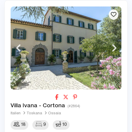
Villa Ivana - Cortona
(#2864)
Italien
Toskana
Ossaia
18
9
10