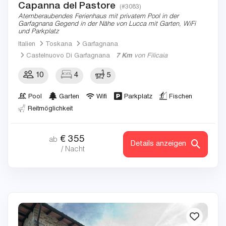
Capanna del Pastore
(#3083)
Atemberaubendes Ferienhaus mit privatem Pool in der
Garfagnana Gegend in der Nähe von Lucca mit Garten, WiFi
und Parkplatz
Italien
Toskana
Garfagnana
Castelnuovo Di Garfagnana
7 Km
von Filicaia
10
4
5
Pool
Garten
Wifi
Parkplatz
Fischen
Reitmöglichkeit
€
355
ab
Details anzeigen
/ Nacht