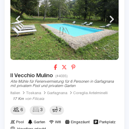
Il Vecchio Mulino
(#4035)
Alte Mühle für Ferienvermietung für 6 Personen in Garfagnana
mit privatem Pool und privatem Garten
Italien
Toskana
Garfagnana
Coreglia Antelminelli
17 Km
von Filicaia
6
3
2
Pool
Garten
Wifi
Eingezäunt
Parkplatz