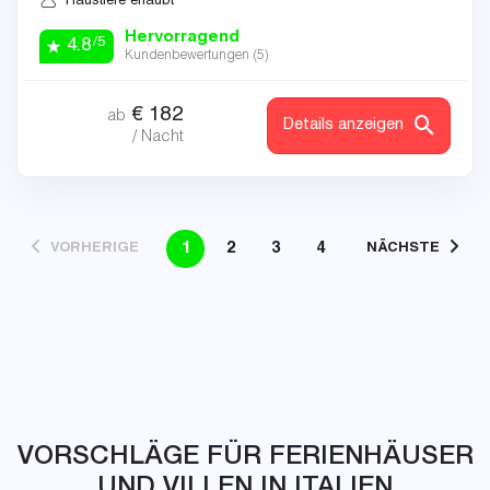
Haustiere erlaubt
Hervorragend
/5
4.8
Kundenbewertungen (
5
)
€
182
ab
Details anzeigen
/ Nacht
1
2
3
4
VORHERIGE
NÄCHSTE
VORSCHLÄGE FÜR FERIENHÄUSER
UND VILLEN IN ITALIEN