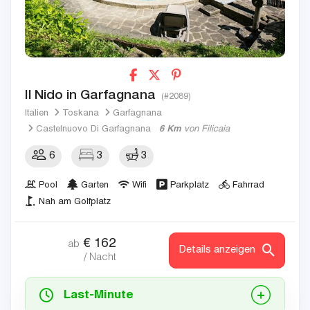
Il Nido in Garfagnana
(#2089)
Italien
Toskana
Garfagnana
Castelnuovo Di Garfagnana
6 Km
von Filicaia
6
3
3
Pool
Garten
Wifi
Parkplatz
Fahrrad
Nah am Golfplatz
€
162
ab
Details anzeigen
/ Nacht
Last-Minute