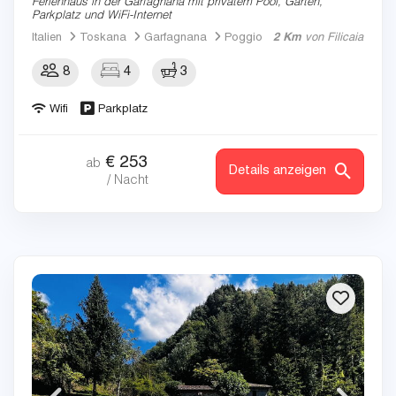
Ferienhaus in der Garfagnana mit privatem Pool, Garten,
Parkplatz und WiFi-Internet
Italien
Toskana
Garfagnana
Poggio
2 Km
von Filicaia
8
4
3
Wifi
Parkplatz
€
253
ab
Details anzeigen
/ Nacht