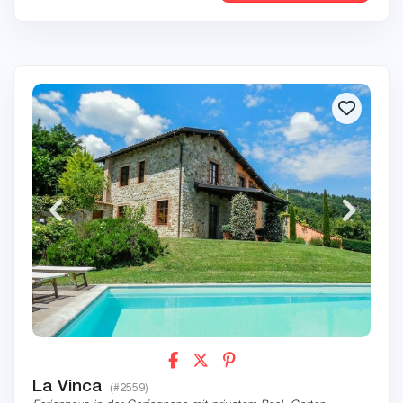
La Vinca
(#2559)