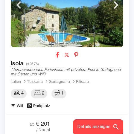
Isola
(#2576)
Atemberaubendes Ferienhaus mit privatem Pool in Garfagnana
mit Garten und WiFi
Italien
Toskana
Garfagnana
Filicaia
4
2
1
Wifi
Parkplatz
€
201
ab
Details anzeigen
/ Nacht