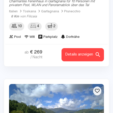
Charmantes Ferienhaus in Garfagnana für 10 Personen mit
privatem Pool, WLAN und Panoramablick über das Tal
Italien
Toskana
Garfagnana
Prunecchio
6 Km
von Filicaia
10
4
2
Pool
Wifi
Parkplatz
Dorfnähe
€
269
ab
Details anzeigen
/ Nacht