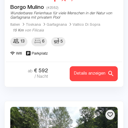
Borgo Mulino
(#2582)
Wunderbares Ferienhaus für viele Menschen in der Natur von
Garfagnana mit privatem Pool
Italien
Toskana
Garfagnana
Vallico Di Sopra
15 Km
von Filicaia
13
6
5
Wifi
Parkplatz
€
592
ab
Details anzeigen
/ Nacht