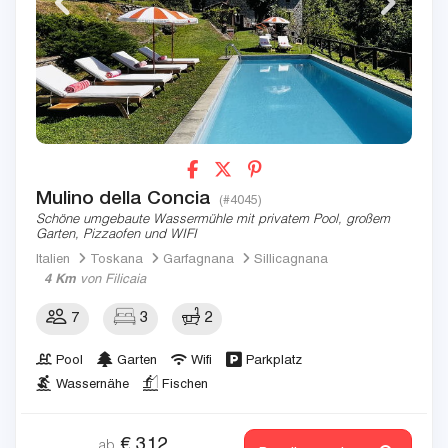
Mulino della Concia
(#4045)
Schöne umgebaute Wassermühle mit privatem Pool, großem
Garten, Pizzaofen und WIFI
Italien
Toskana
Garfagnana
Sillicagnana
4 Km
von Filicaia
7
3
2
Pool
Garten
Wifi
Parkplatz
Wassernähe
Fischen
€
312
ab