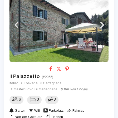
Il Palazzetto
(#2088)
Italien
Toskana
Garfagnana
Castelnuovo Di Garfagnana
6 Km
von Filicaia
6
3
3
Garten
Wifi
Parkplatz
Fahrrad
Nah am Golfplatz
Fischen