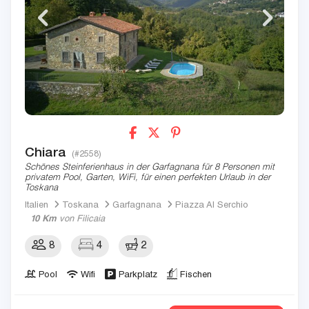
Chiara
(#2558)
Schönes Steinferienhaus in der Garfagnana für 8 Personen mit
privatem Pool, Garten, WiFi, für einen perfekten Urlaub in der
Toskana
Italien
Toskana
Garfagnana
Piazza Al Serchio
10 Km
von Filicaia
8
4
2
Pool
Wifi
Parkplatz
Fischen