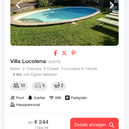
Villa Lucolena
(#2070)
Italien
Toskana
Chianti
Lucolena In Chianti
9 Km
von Figline Valdarno
10
5
2
Pool
Garten
Wifi
Parkplatz
Hauspersonal
€
244
ab
Details anzeigen
/ Nacht