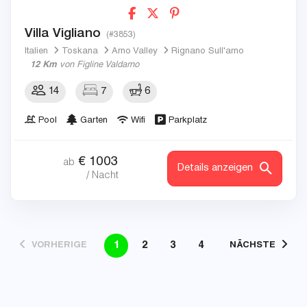
Villa Vigliano
(#3853)
Italien
Toskana
Arno Valley
Rignano Sull'arno
12 Km
von Figline Valdarno
14
7
6
Pool
Garten
Wifi
Parkplatz
€
1003
ab
Details anzeigen
/ Nacht
1
2
3
4
VORHERIGE
NÄCHSTE