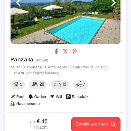
Panzalla
(#1234)
Italien
Toskana
Arno Valley
San Polo In Chianti
11 Km
von Figline Valdarno
5
28
13
7
Pool
Garten
Wifi
Parkplatz
Hauspersonal
€
48
ab
Details anzeigen
/ Nacht