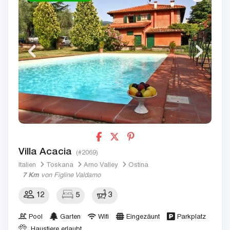
Villa Acacia
(#2069)
Italien
Toskana
Arno Valley
Ostina
7 Km
von Figline Valdarno
12
5
3
Pool
Garten
Wifi
Eingezäunt
Parkplatz
Haustiere erlaubt