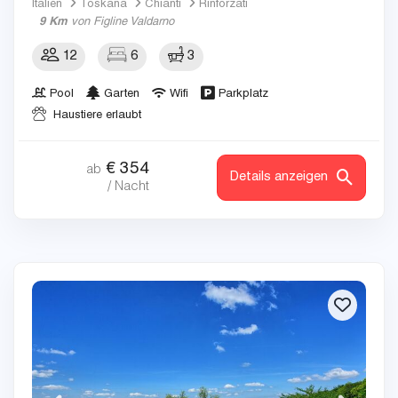
Italien
Toskana
Chianti
Rinforzati
9 Km
von Figline Valdarno
12
6
3
Pool
Garten
Wifi
Parkplatz
Haustiere erlaubt
€
354
ab
Details anzeigen
/ Nacht