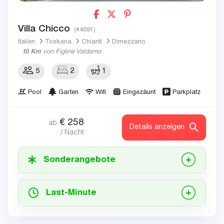
Villa Chicco
(#4691)
Italien
Toskana
Chianti
Dimezzano
10 Km
von Figline Valdarno
5
2
1
Pool
Garten
Wifi
Eingezäunt
Parkplatz
€
258
ab
Details anzeigen
/ Nacht
Sonderangebote
Last-Minute