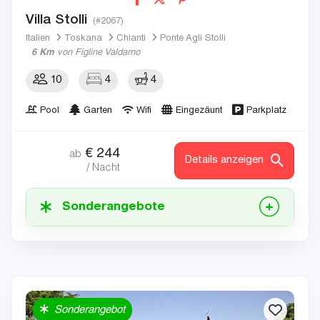
Villa Stolli
(#2067)
Italien
Toskana
Chianti
Ponte Agli Stolli
6 Km
von Figline Valdarno
10
4
4
Pool
Garten
Wifi
Eingezäunt
Parkplatz
€
244
ab
Details anzeigen
/ Nacht
Sonderangebote
Sonderangebot