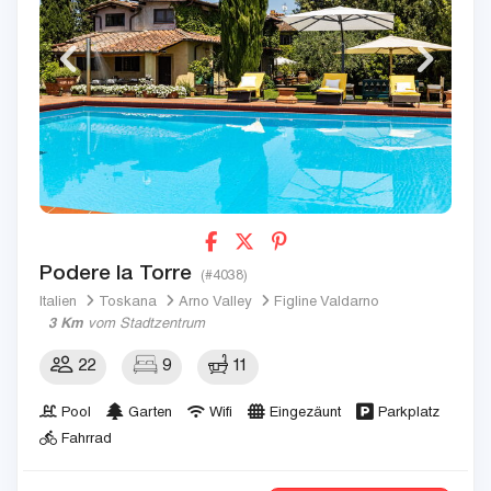
Podere la Torre
(#4038)
Italien
Toskana
Arno Valley
Figline Valdarno
3 Km
vom Stadtzentrum
22
9
11
Pool
Garten
Wifi
Eingezäunt
Parkplatz
Fahrrad