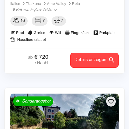
Italien
Toskana
Arno Valley
Rota
8 Km
von Figline Valdarno
16
7
7
Pool
Garten
Wifi
Eingezäunt
Parkplatz
Haustiere erlaubt
€
720
ab
Details anzeigen
/ Nacht
Sonderangebot