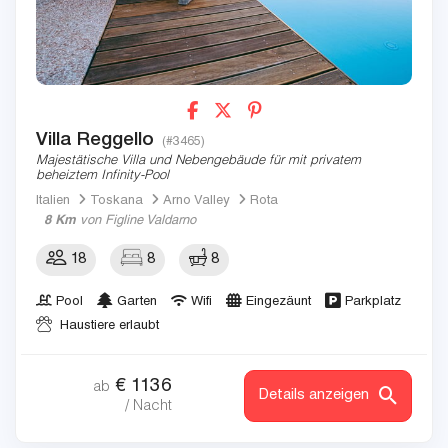
Villa Reggello
(#3465)
Majestätische Villa und Nebengebäude für mit privatem
beheiztem Infinity-Pool
Italien
Toskana
Arno Valley
Rota
8 Km
von Figline Valdarno
18
8
8
Pool
Garten
Wifi
Eingezäunt
Parkplatz
Haustiere erlaubt
€
1136
ab
Details anzeigen
/ Nacht