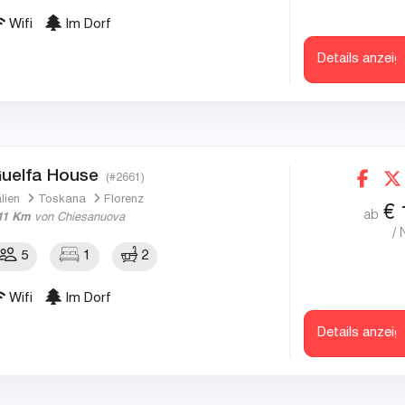
Wifi
Im Dorf
Details anzeig
uelfa House
(#2661)
alien
Toskana
Florenz
€
ab
11 Km
von Chiesanuova
/ 
5
1
2
Wifi
Im Dorf
Details anzeig