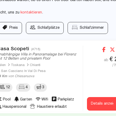
nhauses wählen, ob es einen Pool oder Garten haben soll, und vie
icht, uns zu
kontaktieren
.
Preis
Schlafplätze
Schlafzimmer
asa Scopeti
(#718)
nabhängige Villa in Panoramalage bei Florenz
€
it 12 Betten und privatem Pool
ab
/ 
alien
Toskana
Chianti
San Casciano In Val Di Pesa
4 Km
von Chiesanuova
12
4
3
Pool
Garten
Wifi
Parkplatz
Details anzeig
Hauspersonal
Haustiere erlaubt