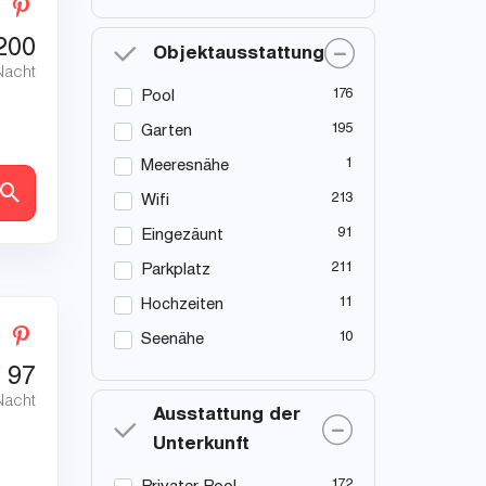
200
Objektausstattung
Nacht
176
Pool
195
Garten
1
Meeresnähe
en
213
Wifi
91
Eingezäunt
211
Parkplatz
11
Hochzeiten
10
Seenähe
€
97
Nacht
Ausstattung der
Unterkunft
172