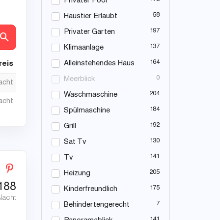
Privater Pool
58
Haustier Erlaubt
197
Privater Garten
en
137
Klimaanlage
164
Alleinstehendes Haus
reis
0
Meerblick
nacht
204
Waschmaschine
nacht
184
Spülmaschine
192
Grill
130
Sat Tv
141
Tv
205
Heizung
188
175
Kinderfreundlich
Nacht
7
Behindertengerecht
141