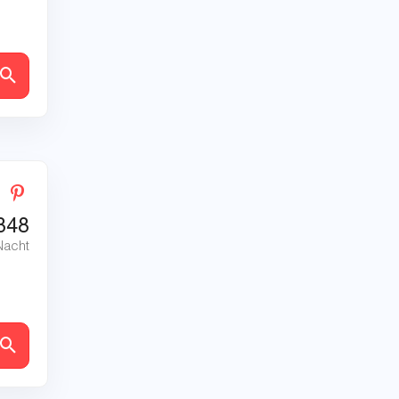
en
848
Nacht
en