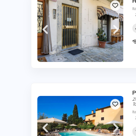
R
It
P
Z
T
It