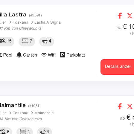
illa Lastra
(#3691)
alien
Toskana
Lastra A Signa
€
1
ab
11 Km
von Chiesanuova
/ 
15
7
4
Pool
Garten
Wifi
Parkplatz
Details anzeig
almantile
(#1081)
alien
Toskana
Malmantile
€
ab
13 Km
von Chiesanuova
/ 
8
4
4