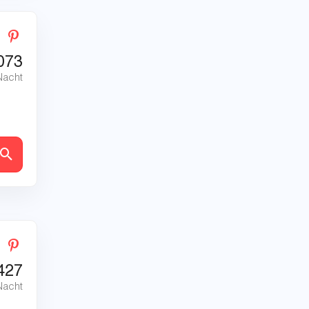
073
Nacht
en
427
Nacht