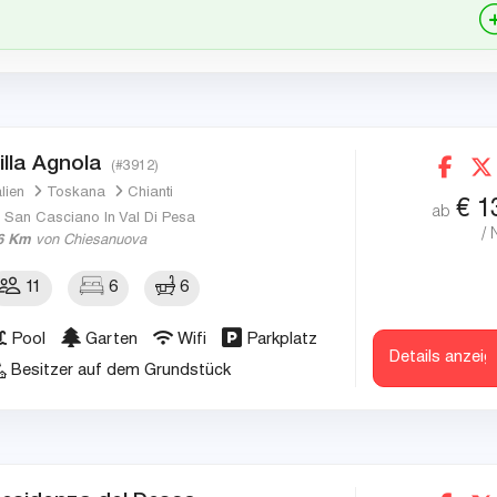
illa Agnola
(#3912)
alien
Toskana
Chianti
€
1
ab
San Casciano In Val Di Pesa
/ 
6 Km
von Chiesanuova
11
6
6
Pool
Garten
Wifi
Parkplatz
Details anzeig
Besitzer auf dem Grundstück