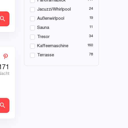
Panoramablick
24
Jacuzzi/Whirlpool
19
en
Außenwirlpool
11
Sauna
34
Tresor
160
Kaffeemaschine
78
Terrasse
171
Nacht
en