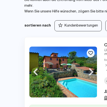
Sie können auch die Entfernung vom Meer des Ferie
mehr.
Wenn Sie unsere Hilfe wünschen, zögern Sie bitte n
sortieren nach
Kundenbewertungen
C
U
m
It