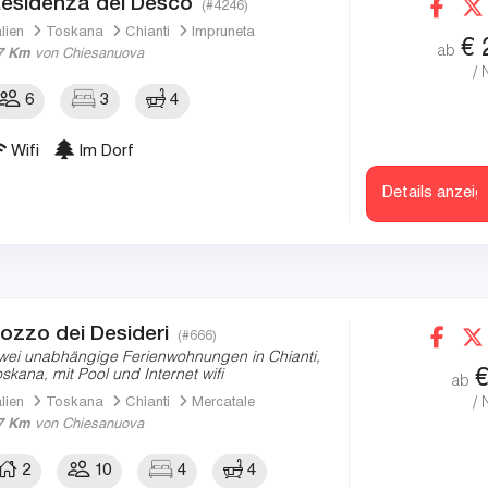
esidenza del Desco
(#4246)
alien
Toskana
Chianti
Impruneta
€
ab
7 Km
von Chiesanuova
/ 
6
3
4
Wifi
Im Dorf
Details anzeig
ozzo dei Desideri
(#666)
wei unabhängige Ferienwohnungen in Chianti,
oskana, mit Pool und Internet wifi
ab
/ 
alien
Toskana
Chianti
Mercatale
7 Km
von Chiesanuova
2
10
4
4