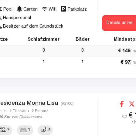
Pool
Garten
Wifi
Parkplatz
Hauspersonal
Details anzeig
Besitzer auf dem Grundstück
ätze
Schlafzimmer
Bäder
Mindestp
3
3
€
149
/ 
1
1
€
97
/ 
esidenza Monna Lisa
(#2100)
alien
Toskana
Florenz
€
ab
10 Km
von Chiesanuova
/ 
7
1
2