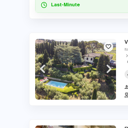
Last-Minute
V
It