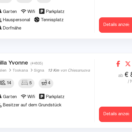
Garten
Wifi
Parkplatz
Hauspersonal
Tennisplatz
Details anzeig
Dorfnähe
illa Yvonne
(#4805)
alien
Toskana
Signa
13 Km
von Chiesanuova
€
ab
/ 
14
5
4
Garten
Wifi
Parkplatz
Besitzer auf dem Grundstück
Details anzeig