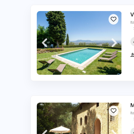
V
It
M
It