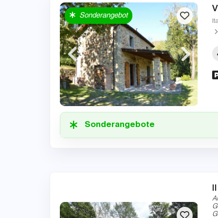
V
Sonderangebot
It
Sonderangebote
I
A
G
G