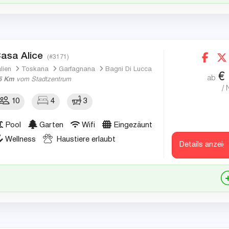
asa Alice
(#3171)
alien
Toskana
Garfagnana
Bagni Di Lucca
€
ab
5 Km
vom Stadtzentrum
/ 
10
4
3
Pool
Garten
Wifi
Eingezäunt
Wellness
Haustiere erlaubt
Details anzeig