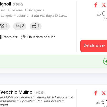
ignoli
(#2810)
alien
Toskana
Garfagnana
€
ab
Longoio-mobbiano
5 Km
von Bagni Di Lucca
/ 
4
2
1
Parkplatz
Haustiere erlaubt
Details anzeig
l Vecchio Mulino
(#4035)
lte Mühle für Ferienvermietung für 6 Personen in
€
arfagnana mit privatem Pool und privatem
ab
arten