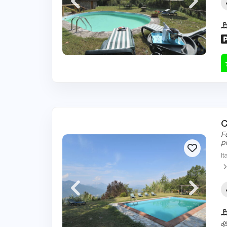
C
F
p
It