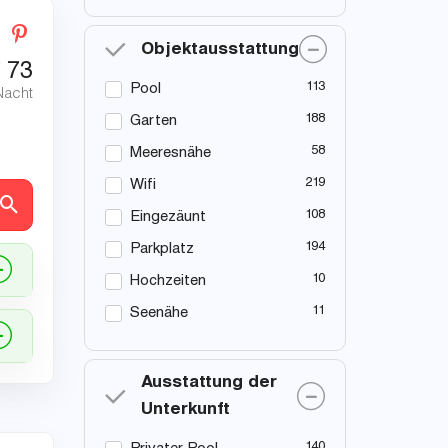
Objektausstattung
€
73
113
Pool
Nacht
188
Garten
58
Meeresnähe
219
Wifi
en
108
Eingezäunt
194
Parkplatz
10
Hochzeiten
11
Seenähe
Ausstattung der
Unterkunft
140