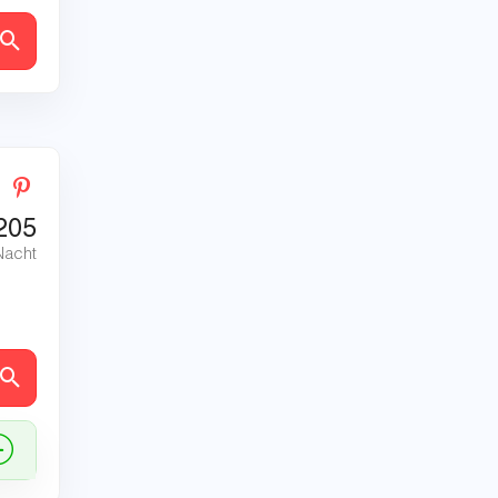
en
205
Nacht
en