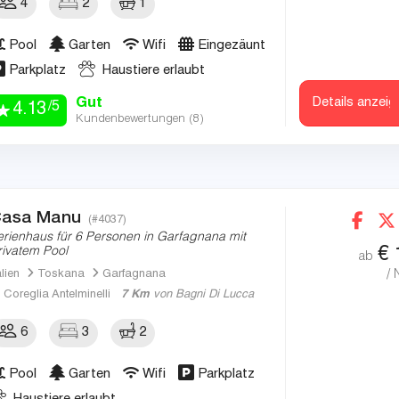
4
2
1
Pool
Garten
Wifi
Eingezäunt
Parkplatz
Haustiere erlaubt
Gut
Details anzeig
/5
4.13
Kundenbewertungen (
8
)
asa Manu
(#4037)
erienhaus für 6 Personen in Garfagnana mit
€
rivatem Pool
ab
/ 
alien
Toskana
Garfagnana
Coreglia Antelminelli
7 Km
von Bagni Di Lucca
6
3
2
Pool
Garten
Wifi
Parkplatz