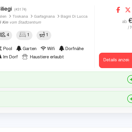
iliegi
(#3174)
alien
Toskana
Garfagnana
Bagni Di Lucca
ab
5 Km
vom Stadtzentrum
/ 
4
1
1
Pool
Garten
Wifi
Dorfnähe
Im Dorf
Haustiere erlaubt
Details anzeig