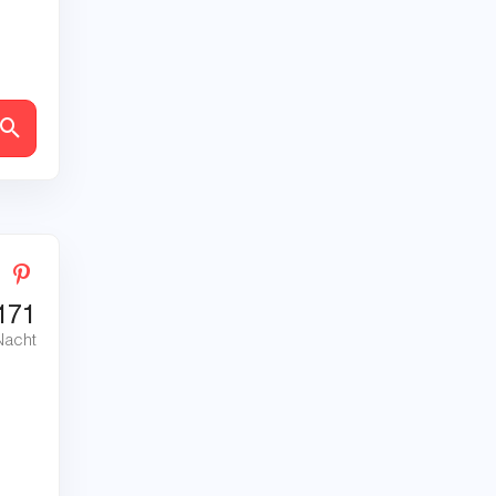
en
171
Nacht