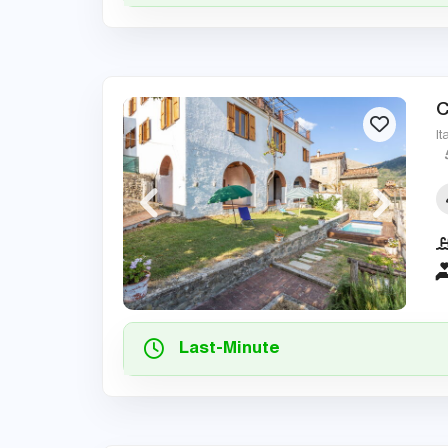
C
It
Last-Minute