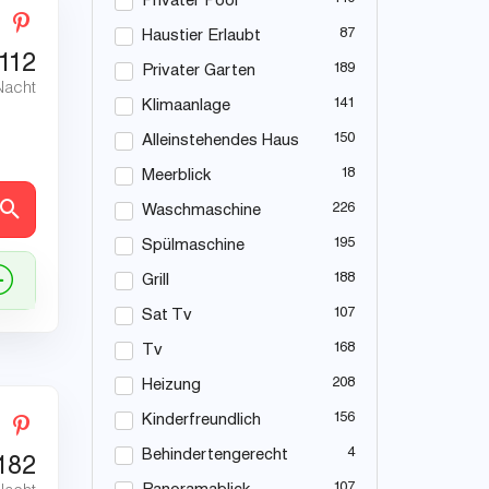
Privater Pool
87
Haustier Erlaubt
112
189
Privater Garten
Nacht
141
Klimaanlage
150
Alleinstehendes Haus
18
Meerblick
en
226
Waschmaschine
195
Spülmaschine
188
Grill
107
Sat Tv
168
Tv
208
Heizung
156
Kinderfreundlich
4
Behindertengerecht
182
107