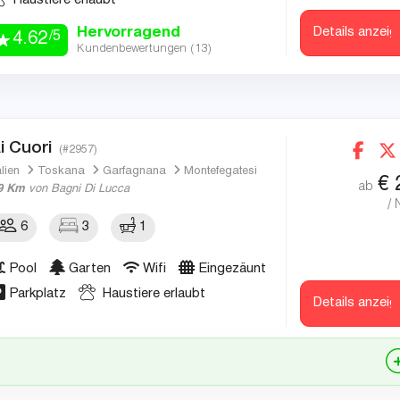
Haustiere erlaubt
Hervorragend
Details anzeig
/5
4.62
Kundenbewertungen (
13
)
i Cuori
(#2957)
alien
Toskana
Garfagnana
Montefegatesi
€
ab
9 Km
von Bagni Di Lucca
/ 
6
3
1
Pool
Garten
Wifi
Eingezäunt
Parkplatz
Haustiere erlaubt
Details anzeig