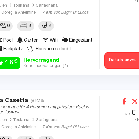
/ 
alien
Toskana
Garfagnana
Coreglia Antelminelli
7 Km
von Bagni Di Lucca
6
3
2
Pool
Garten
Wifi
Eingezäunt
Parkplatz
Haustiere erlaubt
Hervorragend
Details anzeig
/5
4.8
Kundenbewertungen (
5
)
a Casetta
(#4036)
erienhaus für 4 Personen mit privatem Pool in
€
er Toskana
ab
/ 
alien
Toskana
Garfagnana
Coreglia Antelminelli
7 Km
von Bagni Di Lucca