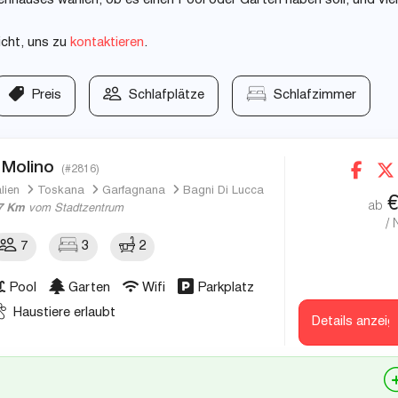
nhauses wählen, ob es einen Pool oder Garten haben soll, und vie
icht, uns zu
kontaktieren
.
Preis
Schlafplätze
Schlafzimmer
l Molino
(#2816)
alien
Toskana
Garfagnana
Bagni Di Lucca
ab
7 Km
vom Stadtzentrum
/ 
7
3
2
Pool
Garten
Wifi
Parkplatz
Haustiere erlaubt
Details anzeig