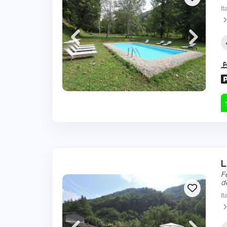
It
L
F
d
It