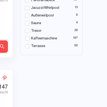
Panoramablick
Nacht
13
Jacuzzi/Whirlpool
6
Außenwirlpool
4
Sauna
29
Tresor
197
Kaffeemaschine
92
Terrasse
en
147
Nacht