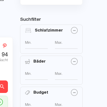
les
Suchfilter
Schlafzimmer
Min.
Max.
€
94
Nacht
Bäder
Min.
Max.
en
Budget
Min.
Max.