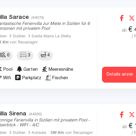
illa Sarace
(#4074)
antastische Ferienvilla zur Miete in Sizilien für 6
€
ersonen mit privatem Pool
ab
/ 
alien
Sizilien
Santa Maria La Stella
5 Km
von Trecastagni
6
3
4
Pool
Garten
Meeresnähe
Details anzeig
Wifi
Parkplatz
Fischen
illa Sirena
(#4386)
onnige Ferienvilla in Sizilien mit privatem Pool -
€
eerblick - WIFI - A/C
ab
/ 
alien
Sizilien
Acireale
199 Km
von Trecastagni