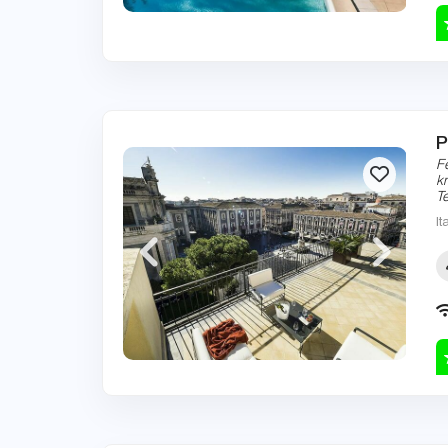
P
F
k
T
It