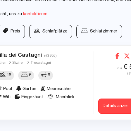
nhauses wählen, ob es einen Pool oder Garten haben soll, und vie
icht, uns zu
kontaktieren
.
Preis
Schlafplätze
Schlafzimmer
illa dei Castagni
(#3985)
alien
Sizilien
Trecastagni
€
ab
/ 
16
6
6
Pool
Garten
Meeresnähe
Wifi
Eingezäunt
Meerblick
Details anzeig