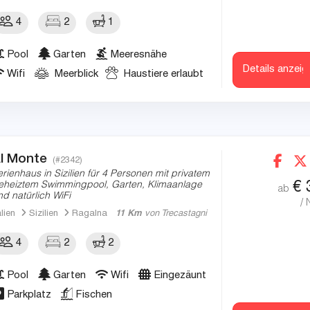
4
2
1
Pool
Garten
Meeresnähe
Details anzeig
Wifi
Meerblick
Haustiere erlaubt
l Monte
(#2342)
erienhaus in Sizilien für 4 Personen mit privatem
€
eheiztem Swimmingpool, Garten, Klimaanlage
ab
nd natürlich WiFi
/ 
alien
Sizilien
Ragalna
11 Km
von Trecastagni
4
2
2
Pool
Garten
Wifi
Eingezäunt
Parkplatz
Fischen