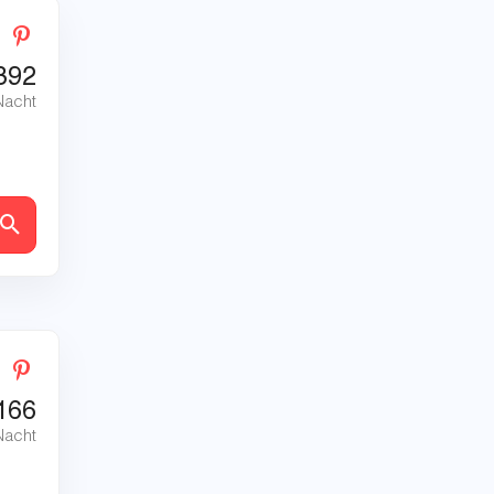
392
Nacht
en
166
Nacht