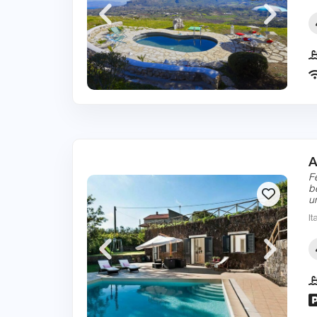
A
F
b
u
It