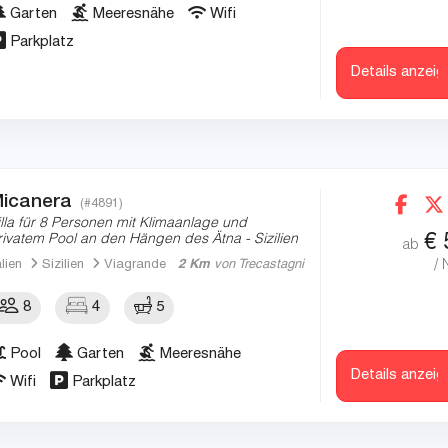
Garten
Meeresnähe
Wifi
Parkplatz
Details anzeig
icanera
(#4891)
illa für 8 Personen mit Klimaanlage und
€
rivatem Pool an den Hängen des Ätna - Sizilien
ab
/ 
alien
Sizilien
Viagrande
2 Km
von Trecastagni
8
4
5
Pool
Garten
Meeresnähe
Details anzeig
Wifi
Parkplatz