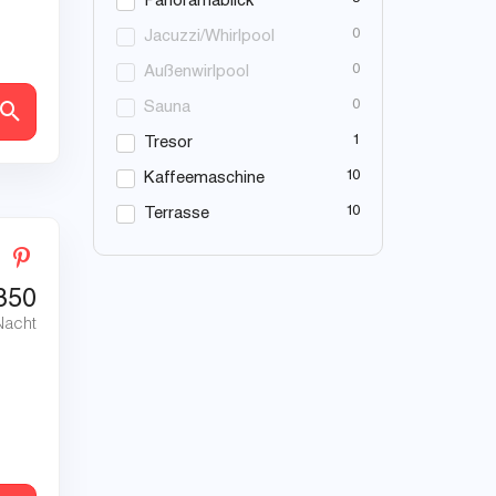
Panoramablick
0
Jacuzzi/Whirlpool
0
Außenwirlpool
0
Sauna
en
1
Tresor
10
Kaffeemaschine
10
Terrasse
350
Nacht