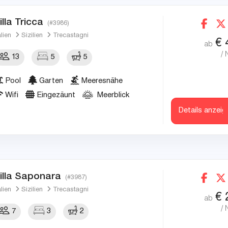
illa Tricca
(#3986)
alien
Sizilien
Trecastagni
€
ab
/ 
13
5
5
Pool
Garten
Meeresnähe
Wifi
Eingezäunt
Meerblick
Details anzeig
illa Saponara
(#3987)
alien
Sizilien
Trecastagni
€
ab
/ 
7
3
2