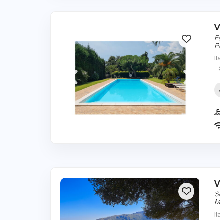
V
F
P
It
V
S
M
It