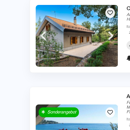
C
A
H
It
A
F
M
Sonderangebot
P
It