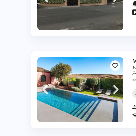
M
V
p
It