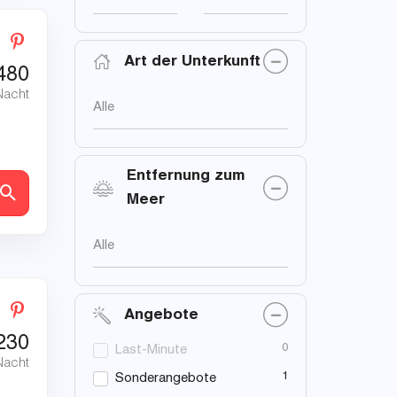
Art der Unterkunft
480
Nacht
Alle
Entfernung zum
en
Meer
Alle
Angebote
230
0
Last-Minute
Nacht
1
Sonderangebote