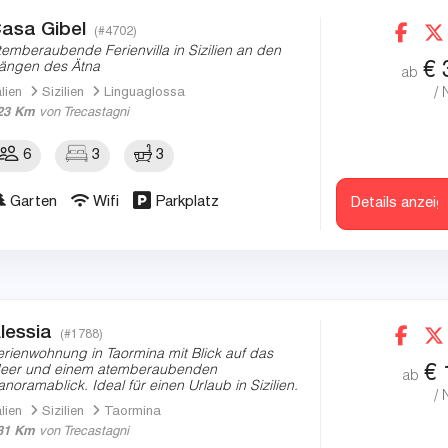
asa Gibel
(#4702)
temberaubende Ferienvilla in Sizilien an den
€
ängen des Ätna
ab
/ 
alien
Sizilien
Linguaglossa
23 Km
von Trecastagni
6
3
3
Garten
Wifi
Parkplatz
Details anzeig
lessia
(#1788)
erienwohnung in Taormina mit Blick auf das
€
eer und einem atemberaubenden
ab
anoramablick. Ideal für einen Urlaub in Sizilien.
/ 
alien
Sizilien
Taormina
31 Km
von Trecastagni