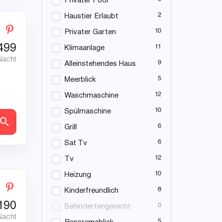
Privater Pool
2
Haustier Erlaubt
10
Privater Garten
499
11
Klimaanlage
Nacht
9
Alleinstehendes Haus
5
Meerblick
12
Waschmaschine
10
Spülmaschine
en
6
Grill
6
Sat Tv
12
Tv
10
Heizung
8
Kinderfreundlich
190
0
Behindertengerecht
Nacht
5