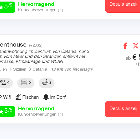
Hervorragend
Details anzeig
/5
5
Kundenbewertungen (
1
)
enthouse
(#2332)
erienwohnung im Zentrum von Catania, nur 3
€
m vom Meer und den Stränden entfernt mit
ab
errasse, Klimaanlage und WLAN
/ 
alien
Sizilien
Catania
13 Km
von Trecastagni
4
2
3
Wifi
Fischen
Im Dorf
Hervorragend
Details anzeig
/5
5
Kundenbewertungen (
1
)