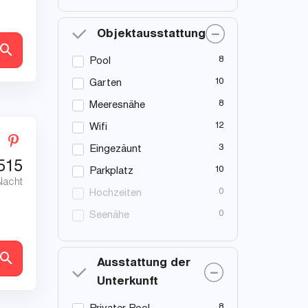
Objektausstattung
en
8
Pool
10
Garten
8
Meeresnähe
12
Wifi
3
Eingezäunt
515
10
Parkplatz
Nacht
0
Hochzeiten
0
Seenähe
en
Ausstattung der
Unterkunft
8