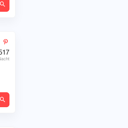
en
517
Nacht
en