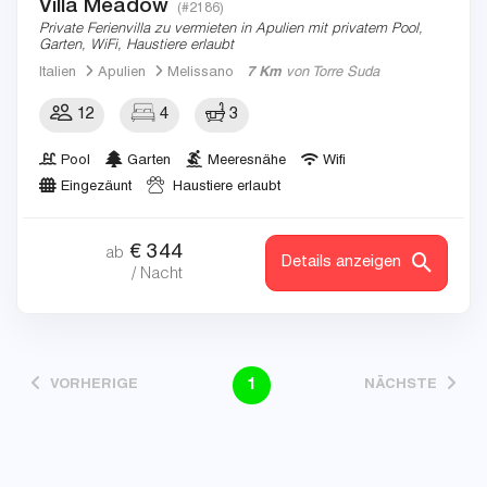
Villa Meadow
(#2186)
Private Ferienvilla zu vermieten in Apulien mit privatem Pool,
Garten, WiFi, Haustiere erlaubt
Italien
Apulien
Melissano
7 Km
von Torre Suda
12
4
3
Pool
Garten
Meeresnähe
Wifi
Eingezäunt
Haustiere erlaubt
€
344
ab
Details anzeigen
/ Nacht
1
VORHERIGE
NÄCHSTE