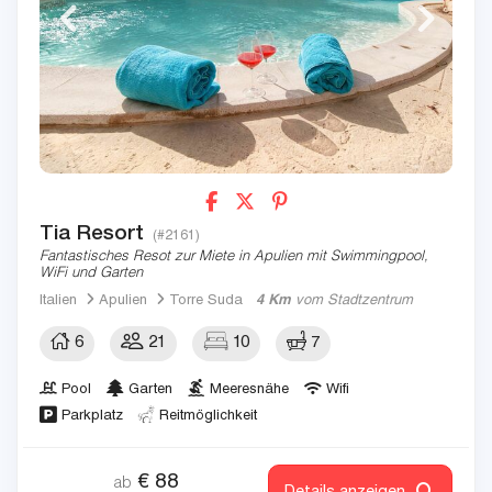
Tia Resort
(#2161)
Fantastisches Resot zur Miete in Apulien mit Swimmingpool,
WiFi und Garten
Italien
Apulien
Torre Suda
4 Km
vom Stadtzentrum
6
21
10
7
Pool
Garten
Meeresnähe
Wifi
Parkplatz
Reitmöglichkeit
€
88
ab