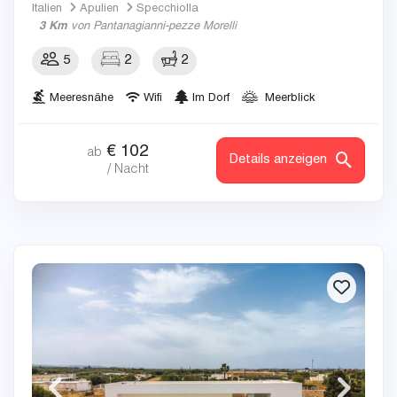
Italien
Apulien
Specchiolla
3 Km
von Pantanagianni-pezze Morelli
5
2
2
Meeresnähe
Wifi
Im Dorf
Meerblick
€
102
ab
Details anzeigen
/ Nacht