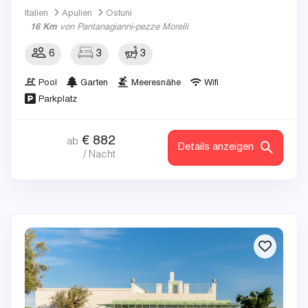
Italien
Apulien
Ostuni
16 Km
von Pantanagianni-pezze Morelli
6
3
3
Pool
Garten
Meeresnähe
Wifi
Parkplatz
€
882
ab
Details anzeigen
/ Nacht