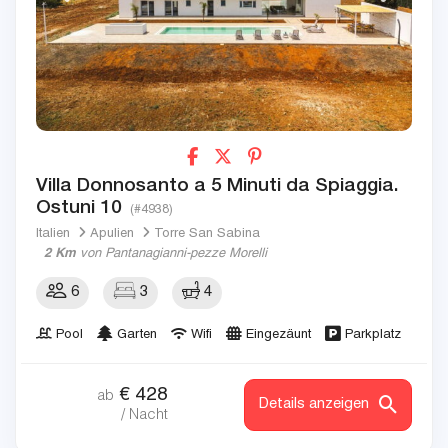
Villa Donnosanto a 5 Minuti da Spiaggia.
Ostuni 10
(#4938)
Italien
Apulien
Torre San Sabina
2 Km
von Pantanagianni-pezze Morelli
6
3
4
Pool
Garten
Wifi
Eingezäunt
Parkplatz
€
428
ab
Details anzeigen
/ Nacht