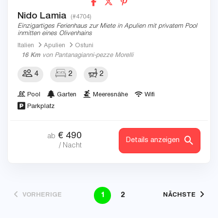
Nido Lamia
(#4704)
Einzigartiges Ferienhaus zur Miete in Apulien mit privatem Pool
inmitten eines Olivenhains
Italien
Apulien
Ostuni
16 Km
von Pantanagianni-pezze Morelli
4
2
2
Pool
Garten
Meeresnähe
Wifi
Parkplatz
€
490
ab
Details anzeigen
/ Nacht
1
2
VORHERIGE
NÄCHSTE