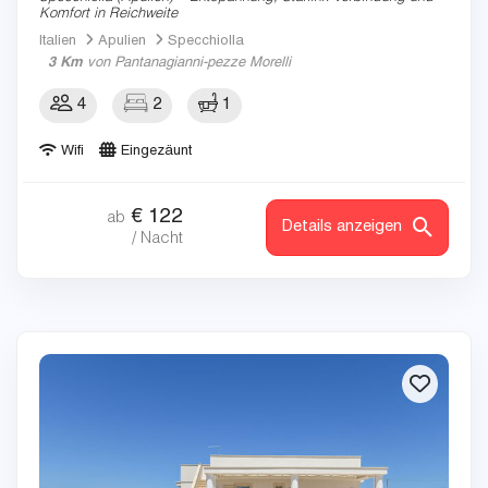
Komfort in Reichweite
Italien
Apulien
Specchiolla
3 Km
von Pantanagianni-pezze Morelli
4
2
1
Wifi
Eingezäunt
€
122
ab
Details anzeigen
/ Nacht