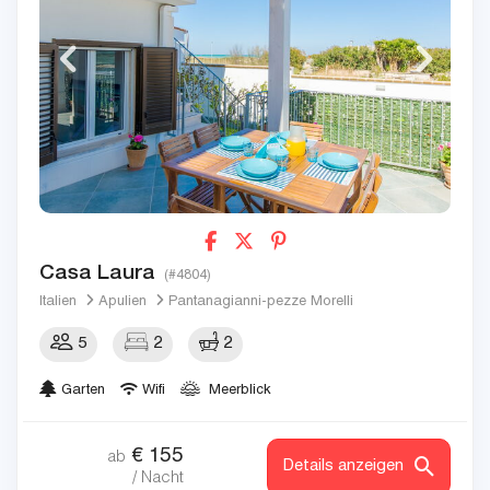
Casa Laura
(#4804)
Italien
Apulien
Pantanagianni-pezze Morelli
5
2
2
Garten
Wifi
Meerblick
€
155
ab
Details anzeigen
/ Nacht