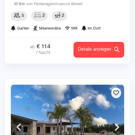
10 Km
von Pantanagianni-pezze Morelli
5
2
2
Garten
Meeresnähe
Wifi
Im Dorf
€
114
ab
Details anzeigen
/ Nacht