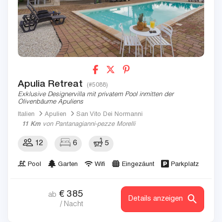
Apulia Retreat
(#5088)
Exklusive Designervilla mit privatem Pool inmitten der
Olivenbäume Apuliens
Italien
Apulien
San Vito Dei Normanni
11 Km
von Pantanagianni-pezze Morelli
12
6
5
Pool
Garten
Wifi
Eingezäunt
Parkplatz
€
385
ab
Details anzeigen
/ Nacht