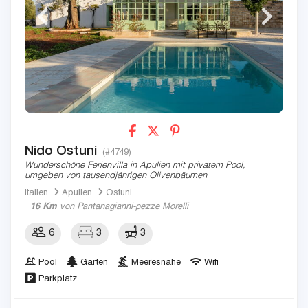
Nido Ostuni
(#4749)
Wunderschöne Ferienvilla in Apulien mit privatem Pool,
umgeben von tausendjährigen Olivenbäumen
Italien
Apulien
Ostuni
16 Km
von Pantanagianni-pezze Morelli
6
3
3
Pool
Garten
Meeresnähe
Wifi
Parkplatz