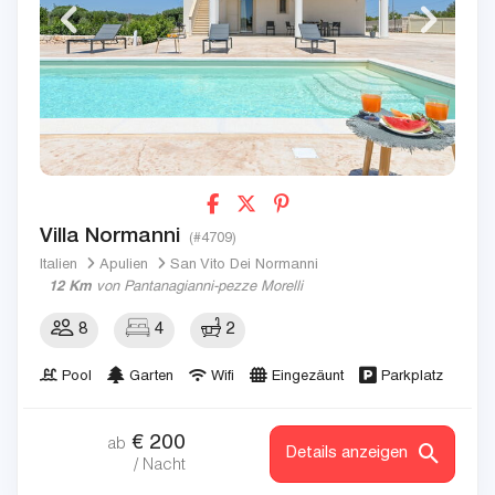
Villa Normanni
(#4709)
Italien
Apulien
San Vito Dei Normanni
12 Km
von Pantanagianni-pezze Morelli
8
4
2
Pool
Garten
Wifi
Eingezäunt
Parkplatz
€
200
ab
Details anzeigen
/ Nacht